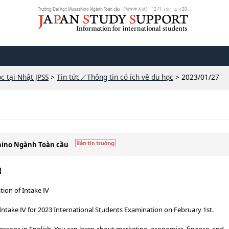
Trường Đại học Musashino Ngành Toàn cầu 【留学生入試】「2 /1（水）より2023年...
c tại Nhật JPSS
>
Tin tức／Thông tin có ích về du học
> 2023/01/27
shino Ngành Toàn cầu
n】
ation of Intake Ⅳ
f Intake Ⅳ for 2023 International Students Examination on February 1st.