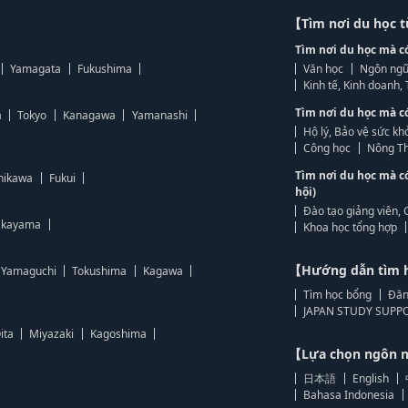
【Tìm nơi du học 
Tìm nơi du học mà c
Yamagata
Fukushima
Văn học
Ngôn ngữ
Kinh tế, Kinh doanh
Tìm nơi du học mà c
a
Tokyo
Kanagawa
Yamanashi
Hộ lý, Bảo vệ sức kh
Công học
Nông Th
Tìm nơi du học mà c
hikawa
Fukui
hội)
Đào tạo giảng viên, 
kayama
Khoa học tổng hợp
【Hướng dẫn tìm 
Yamaguchi
Tokushima
Kagawa
Tìm học bổng
Đăn
JAPAN STUDY SUPPO
ita
Miyazaki
Kagoshima
【Lựa chọn ngôn
日本語
English
Bahasa Indonesia