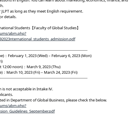
essons in English. You can learn about marketing, economics, finance, and
sh.
r JLPT as long as they meet English requirement.
or details.
ernational Students【Faculty of Global Studies】
lbums/abm.php?
2023nternational_students_admission.pdf
---------------------------------------------------------------------------
ne)：February 1, 2023 (Wed) – February 6, 2023 (Mon)
i)
 12:00 noon)：March 9, 2023 (Thu)
：March 10, 2023 (Fri) – March 24, 2023 (Fri)
---------------------------------------------------------------------------
 is not acceptable in Intake Ⅳ.
licants.
sted in Department of Global Business, please check the below.
lbums/abm.php?
ion_Guidelines_September.pdf