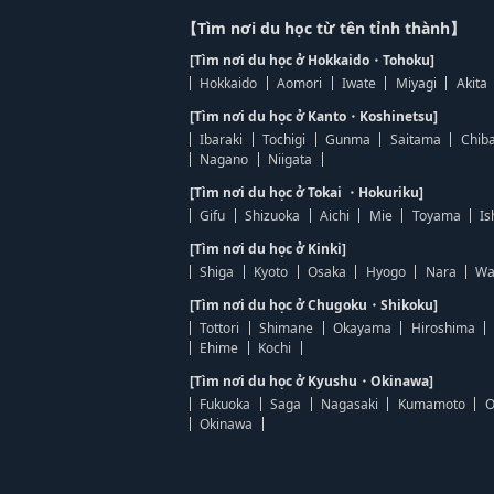
【Tìm nơi du học từ tên tỉnh thành】
[Tìm nơi du học ở Hokkaido・Tohoku]
Hokkaido
Aomori
Iwate
Miyagi
Akita
[Tìm nơi du học ở Kanto・Koshinetsu]
Ibaraki
Tochigi
Gunma
Saitama
Chib
Nagano
Niigata
[Tìm nơi du học ở Tokai ・Hokuriku]
Gifu
Shizuoka
Aichi
Mie
Toyama
Is
[Tìm nơi du học ở Kinki]
Shiga
Kyoto
Osaka
Hyogo
Nara
Wa
[Tìm nơi du học ở Chugoku・Shikoku]
Tottori
Shimane
Okayama
Hiroshima
Ehime
Kochi
[Tìm nơi du học ở Kyushu・Okinawa]
Fukuoka
Saga
Nagasaki
Kumamoto
O
Okinawa