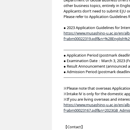
Department of Global Business offers l
other business topics, entirely in Engli
Applicants don’t need to submit EJU o
Please refer to Application Guidelines f
● 2023 Application Guidelines for Int
https://www.musashino-u.ac.jp/en/a
f=abm00022319.pdf&n=%28English%29
---------------------------------------------------------
● Application Period (postmark deadli
● Examination Date：March 3, 2023 (Fr
● Result Announcement (announced at
● Admission Period (postmark deadline)
---------------------------------------------------------
※Please note that overseas Application
※Intake Ⅳ is only for the domestic app
※If you are living overseas and intere
https://www.musashino-u.ac.jp/en/a
f=abm00023167.pdf&n=2023GB_Admiss
【Contact】