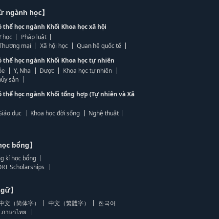
từ ngành học】
ó thể học ngành Khối Khoa học xã hội
 học
Pháp luật
, Thương mại
Xã hội học
Quan hệ quốc tế
ó thể học ngành Khối Khoa học tự nhiên
ỏe
Y, Nha
Dược
Khoa học tự nhiên
ủy sản
ó thể học ngành Khối tổng hợp (Tự nhiên và Xã
Giáo dục
Khoa học đời sống
Nghệ thuật
học bổng】
g kí học bổng
RT Scholarships
 ngữ】
中文（简体字）
中文（繁體字）
한국어
ภาษาไทย