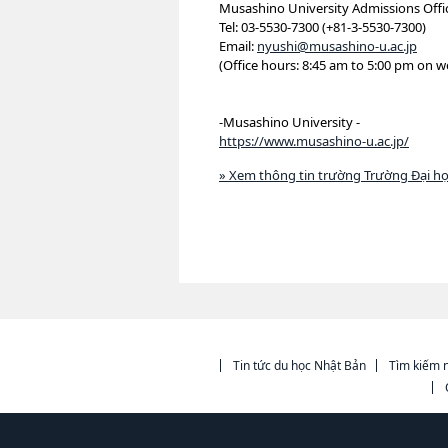
Musashino University Admissions Offi
Tel: 03-5530-7300 (+81-3-5530-7300)
Email:
nyushi@musashino-u.ac.jp
(Office hours: 8:45 am to 5:00 pm on 
-Musashino University -
https://www.musashino-u.ac.jp/
» Xem thông tin trường Trường Đại h
Tin tức du học Nhật Bản
Tìm kiếm n