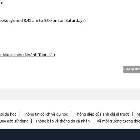
ce
weekdays and 8:45 am to 3:00 pm on Saturdays)
ọc Musashino Ngành Toàn cầu
ơi du học
Thông tin có ích về du học
Thông điệp của anh chị đi trước
M
Quy ước sử dụng
Thông báo về thông tin cá nhân
Về môi trường tương thí