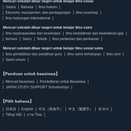
Mencari sekolah diluar negeri untuk belajar Ilmu sosial
Sastra
Bahasa
Ilmu hukum
Ekonomi, manajemen, dan perdagangan
Ilmu sosiologi
Ilmu hubungan international
Mencari sekolah diluar negeri untuk belajar Ilmu sains
Ilmu keperaawatan dan kesehatan
Ilmu kedokteran dan kedokteran gigi
farmasi
Sains
Teknik
Ilmu pertanian dan perikanan
Mencari sekolah diluar negeri untuk belajar Ilmu sosial sains
Ilmu pendidikan dan pelatihan guru
Ilmu sains kehidupan
Ilmu seni
Sains umum
【Panduan untuk beasiswa】
Mencari beasiswa
Pendaftaran untuk Beasiswa
JAPAN STUDY SUPPORT Scholarships
【Pilih bahasa】
日本語
English
中文（简体字）
中文（繁體字）
한국어
Tiếng Việt
ภาษาไทย