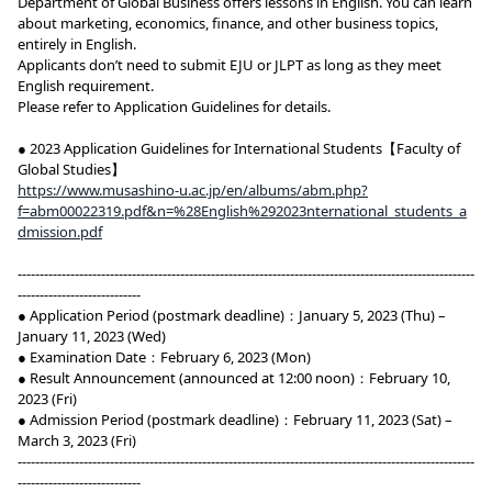
Department of Global Business offers lessons in English. You can learn
about marketing, economics, finance, and other business topics,
entirely in English.
Applicants don’t need to submit EJU or JLPT as long as they meet
English requirement.
Please refer to Application Guidelines for details.
● 2023 Application Guidelines for International Students【Faculty of
Global Studies】
https://www.musashino-u.ac.jp/en/albums/abm.php?
f=abm00022319.pdf&n=%28English%292023nternational_students_a
dmission.pdf
--------------------------------------------------------------------------------------------------------
----------------------------
● Application Period (postmark deadline)：January 5, 2023 (Thu) –
January 11, 2023 (Wed)
● Examination Date：February 6, 2023 (Mon)
● Result Announcement (announced at 12:00 noon)：February 10,
2023 (Fri)
● Admission Period (postmark deadline)：February 11, 2023 (Sat) –
March 3, 2023 (Fri)
--------------------------------------------------------------------------------------------------------
----------------------------