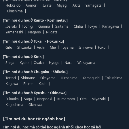
Hokkaido
Aomori
Iwate
Miyagi
Akita
Yamagata
Fukushima
[Tìm nơi du học ở Kanto・Koshinetsu]
Ibaraki
Tochigi
Gunma
Saitama
Chiba
Tokyo
Kanagawa
Yamanashi
Nagano
Niigata
[Tìm nơi du học ở Tokai ・Hokuriku]
Gifu
Shizuoka
Aichi
Mie
Toyama
Ishikawa
Fukui
[Tìm nơi du học ở Kinki]
Shiga
Kyoto
Osaka
Hyogo
Nara
Wakayama
[Tìm nơi du học ở Chugoku・Shikoku]
Tottori
Shimane
Okayama
Hiroshima
Yamaguchi
Tokushima
Kagawa
Ehime
Kochi
[Tìm nơi du học ở Kyushu・Okinawa]
Fukuoka
Saga
Nagasaki
Kumamoto
Oita
Miyazaki
Kagoshima
Okinawa
【Tìm nơi du học từ ngành học】
Tìm nơi du học mà có thể học ngành Khối Khoa học xã hội