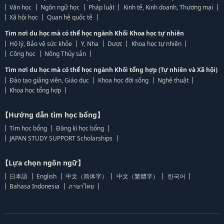
Văn học
Ngôn ngữ học
Pháp luật
Kinh tế, Kinh doanh, Thương mại
Xã hội học
Quan hệ quốc tế
Tìm nơi du học mà có thể học ngành Khối Khoa học tự nhiên
Hộ lý, Bảo vệ sức khỏe
Y, Nha
Dược
Khoa học tự nhiên
Công học
Nông Thủy sản
Tìm nơi du học mà có thể học ngành Khối tổng hợp (Tự nhiên và Xã hội)
Đào tạo giảng viên, Giáo dục
Khoa học đời sống
Nghệ thuật
Khoa học tổng hợp
【Hướng dẫn tìm học bổng】
Tìm học bổng
Đăng kí học bổng
JAPAN STUDY SUPPORT Scholarships
【Lựa chọn ngôn ngữ】
日本語
English
中文（简体字）
中文（繁體字）
한국어
Bahasa Indonesia
ภาษาไทย