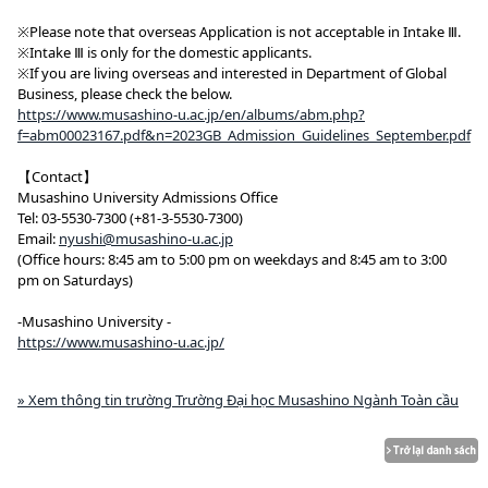
※Please note that overseas Application is not acceptable in Intake Ⅲ.
※Intake Ⅲ is only for the domestic applicants.
※If you are living overseas and interested in Department of Global
Business, please check the below.
https://www.musashino-u.ac.jp/en/albums/abm.php?
f=abm00023167.pdf&n=2023GB_Admission_Guidelines_September.pdf
【Contact】
Musashino University Admissions Office
Tel: 03-5530-7300 (+81-3-5530-7300)
Email:
nyushi@musashino-u.ac.jp
(Office hours: 8:45 am to 5:00 pm on weekdays and 8:45 am to 3:00
pm on Saturdays)
-Musashino University -
https://www.musashino-u.ac.jp/
» Xem thông tin trường Trường Đại học Musashino Ngành Toàn cầu