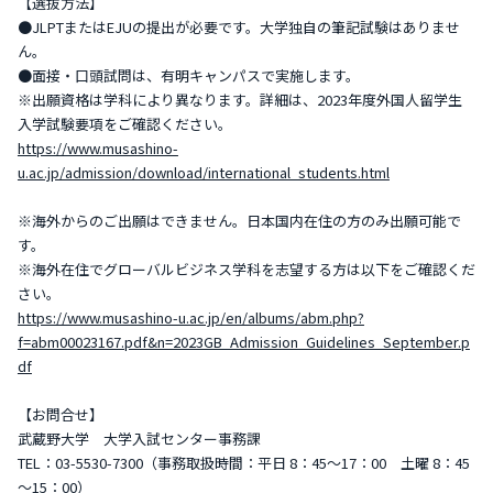
【選抜方法】
●JLPTまたはEJUの提出が必要です。大学独自の筆記試験はありませ
ん。
●面接・口頭試問は、有明キャンパスで実施します。
※出願資格は学科により異なります。詳細は、2023年度外国人留学生
入学試験要項をご確認ください。
https://www.musashino-
u.ac.jp/admission/download/international_students.html
※海外からのご出願はできません。日本国内在住の方のみ出願可能で
す。
※海外在住でグローバルビジネス学科を志望する方は以下をご確認くだ
さい。
https://www.musashino-u.ac.jp/en/albums/abm.php?
f=abm00023167.pdf&n=2023GB_Admission_Guidelines_September.p
df
【お問合せ】
武蔵野大学 大学入試センター事務課
TEL：03-5530-7300（事務取扱時間：平日 8：45～17：00 土曜 8：45
～15：00）