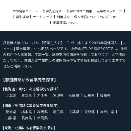
日本の留学ニュース
留学先を探す
留学に役立つ情報
先輩のメッセージ
索引検索
サイトマップ
利用規約
個人情報についてのお知らせ
推奨環境について
武蔵野大学 グローバル 【留学生入試】「1 /5（木）より2023年度外国人... | ニ
ュース | 留学情報サイトJPSS ページです。 JAPAN STUDY SUPPORTでは、学校
の特色や入試情報、学部一覧、施設案内の情報を掲載しております。大学情報
だけでなく、外国人留学生向けの試験情報や留学情報も掲載しておりますので
ぜひご活用下さい。
【都道府県から留学先を探す】
[北海道・東北にある留学先を探す]
北海道
青森県
岩手県
宮城県
秋田県
山形県
福島県
[関東・甲信越にある留学先を探す]
茨城県
栃木県
群馬県
埼玉県
千葉県
東京都
神奈川県
山梨県
長野県
新潟県
[東海・北陸にある留学先を探す]