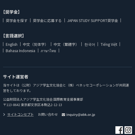
【奨学金】
奨学金を探す
奨学金に応募する
JAPAN STUDY SUPPORT奨学金
【言語選択】
English
中文（简体字）
中文（繁體字）
한국어
Tiếng Việt
Bahasa Indonesia
ภาษาไทย
サイト運営者
当サイトは（公財）アジア学生文化協会と（株）ベネッセコーポレーションが共同運
営をしております。
公益財団法人アジア学生文化協会 国際教育支援事業部
〒113-8642 東京都文京区本駒込2-12-13
サイトコンセプト
お問い合わせ