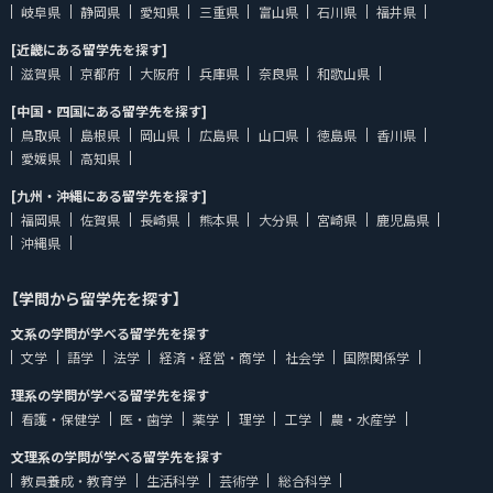
岐阜県
静岡県
愛知県
三重県
富山県
石川県
福井県
[近畿にある留学先を探す]
滋賀県
京都府
大阪府
兵庫県
奈良県
和歌山県
[中国・四国にある留学先を探す]
鳥取県
島根県
岡山県
広島県
山口県
徳島県
香川県
愛媛県
高知県
[九州・沖縄にある留学先を探す]
福岡県
佐賀県
長崎県
熊本県
大分県
宮崎県
鹿児島県
沖縄県
【学問から留学先を探す】
文系の学問が学べる留学先を探す
文学
語学
法学
経済・経営・商学
社会学
国際関係学
理系の学問が学べる留学先を探す
看護・保健学
医・歯学
薬学
理学
工学
農・水産学
文理系の学問が学べる留学先を探す
教員養成・教育学
生活科学
芸術学
総合科学