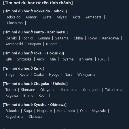
【Tìm nơi du học từ tên tỉnh thành】
[Tìm nơi du học ở Hokkaido・Tohoku]
Hokkaido
Aomori
Iwate
Miyagi
Akita
Yamagata
Fukushima
[Tìm nơi du học ở Kanto・Koshinetsu]
Ibaraki
Tochigi
Gunma
Saitama
Chiba
Tokyo
Kanagawa
Yamanashi
Nagano
Niigata
[Tìm nơi du học ở Tokai ・Hokuriku]
Gifu
Shizuoka
Aichi
Mie
Toyama
Ishikawa
Fukui
[Tìm nơi du học ở Kinki]
Shiga
Kyoto
Osaka
Hyogo
Nara
Wakayama
[Tìm nơi du học ở Chugoku・Shikoku]
Tottori
Shimane
Okayama
Hiroshima
Yamaguchi
Tokushima
Kagawa
Ehime
Kochi
[Tìm nơi du học ở Kyushu・Okinawa]
Fukuoka
Saga
Nagasaki
Kumamoto
Oita
Miyazaki
Kagoshima
Okinawa