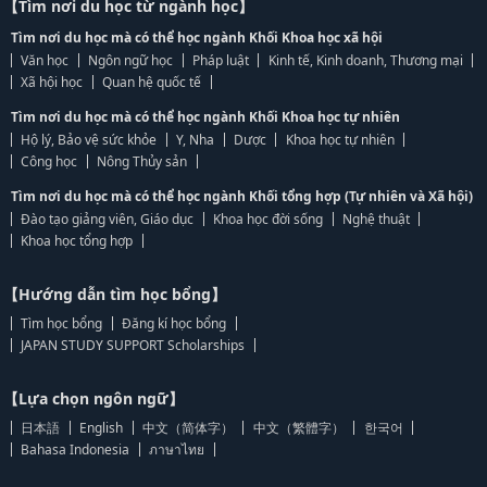
【Tìm nơi du học từ ngành học】
Tìm nơi du học mà có thể học ngành Khối Khoa học xã hội
Văn học
Ngôn ngữ học
Pháp luật
Kinh tế, Kinh doanh, Thương mại
Xã hội học
Quan hệ quốc tế
Tìm nơi du học mà có thể học ngành Khối Khoa học tự nhiên
Hộ lý, Bảo vệ sức khỏe
Y, Nha
Dược
Khoa học tự nhiên
Công học
Nông Thủy sản
Tìm nơi du học mà có thể học ngành Khối tổng hợp (Tự nhiên và Xã hội)
Đào tạo giảng viên, Giáo dục
Khoa học đời sống
Nghệ thuật
Khoa học tổng hợp
【Hướng dẫn tìm học bổng】
Tìm học bổng
Đăng kí học bổng
JAPAN STUDY SUPPORT Scholarships
【Lựa chọn ngôn ngữ】
日本語
English
中文（简体字）
中文（繁體字）
한국어
Bahasa Indonesia
ภาษาไทย