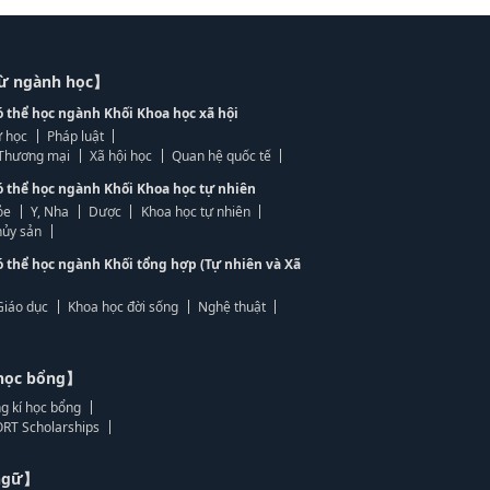
từ ngành học】
ó thể học ngành Khối Khoa học xã hội
 học
Pháp luật
, Thương mại
Xã hội học
Quan hệ quốc tế
ó thể học ngành Khối Khoa học tự nhiên
ỏe
Y, Nha
Dược
Khoa học tự nhiên
ủy sản
ó thể học ngành Khối tổng hợp (Tự nhiên và Xã
Giáo dục
Khoa học đời sống
Nghệ thuật
học bổng】
g kí học bổng
RT Scholarships
 ngữ】