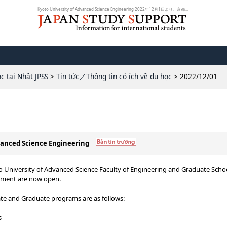
Kyoto University of Advanced Science Engineering 2022年12月1日より、京都先端...
c tại Nhật JPSS
>
Tin tức／Thông tin có ích về du học
> 2022/12/01
dvanced Science Engineering
to University of Advanced Science Faculty of Engineering and Graduate Schoo
lment are now open.
te and Graduate programs are as follows:
s