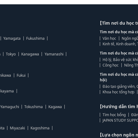
【Tìm nơi du học 
Tìm nơi du học mà c
Yamagata
Fukushima
Văn học
Ngôn ngữ
Kinh tế, Kinh doanh
Tìm nơi du học mà c
a
Tokyo
Kanagawa
Yamanashi
Hộ lý, Bảo vệ sức kh
Công học
Nông Th
Tìm nơi du học mà c
hikawa
Fukui
hội)
Đào tạo giảng viên, 
kayama
Khoa học tổng hợp
【Hướng dẫn tìm 
Yamaguchi
Tokushima
Kagawa
Tìm học bổng
Đăn
JAPAN STUDY SUPPO
ita
Miyazaki
Kagoshima
【Lựa chọn ngôn