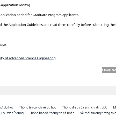
application review)
l application period for Graduate Program applicants.
 the Application Guidelines and read them carefully before submitting thei
site:
ity of Advanced Science Engineering
ơi du học
Thông tin có ích về du học
Thông điệp của anh chị đi trước
M
Quy ước sử dụng
Thông báo về thông tin cá nhân
Về môi trường tương thí