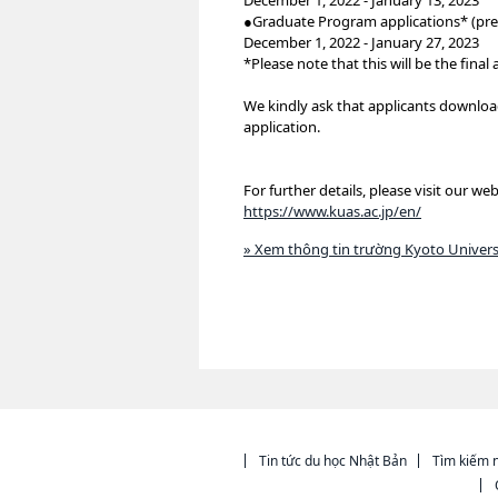
December 1, 2022 - January 13, 2023
●Graduate Program applications* (pre-
December 1, 2022 - January 27, 2023
*Please note that this will be the fina
We kindly ask that applicants download
application.
For further details, please visit our web
https://www.kuas.ac.jp/en/
» Xem thông tin trường Kyoto Univers
Tin tức du học Nhật Bản
Tìm kiếm n