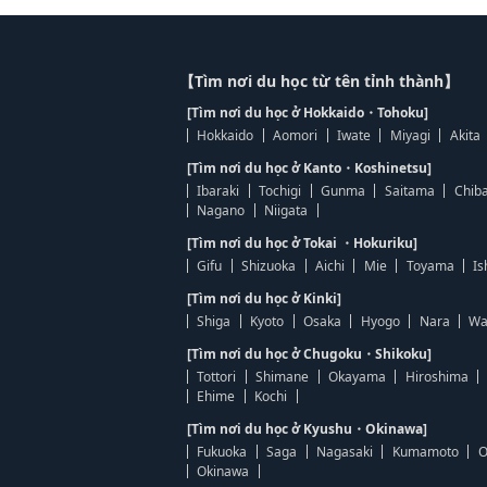
【Tìm nơi du học từ tên tỉnh thành】
[Tìm nơi du học ở Hokkaido・Tohoku]
Hokkaido
Aomori
Iwate
Miyagi
Akita
[Tìm nơi du học ở Kanto・Koshinetsu]
Ibaraki
Tochigi
Gunma
Saitama
Chib
Nagano
Niigata
[Tìm nơi du học ở Tokai ・Hokuriku]
Gifu
Shizuoka
Aichi
Mie
Toyama
Is
[Tìm nơi du học ở Kinki]
Shiga
Kyoto
Osaka
Hyogo
Nara
Wa
[Tìm nơi du học ở Chugoku・Shikoku]
Tottori
Shimane
Okayama
Hiroshima
Ehime
Kochi
[Tìm nơi du học ở Kyushu・Okinawa]
Fukuoka
Saga
Nagasaki
Kumamoto
O
Okinawa