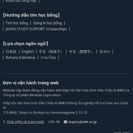
Khoa học tổng hợp
【Hướng dẫn tìm học bổng】
Tìm học bổng
Đăng kí học bổng
JAPAN STUDY SUPPORT Scholarships
【Lựa chọn ngôn ngữ】
日本語
English
中文（简体字）
中文（繁體字）
한국어
Bahasa Indonesia
ภาษาไทย
Đơn vị vận hành trang web
Website này được đồng vận hành bởi Hiệp hội Văn hóa Sinh Viên Châu Á (ABK) và
Công ty cổ phần Benesse Coporation.
Hiệp hội Văn hóa Sinh Viên Châu Á (ABK) Phòng Sự nghiệp Hỗ trợ Giáo dục Quốc
tế
113-8642, Tokyo-to Bunkyo-ku Honkomagome 2-12-13
Khái niệm về trang web
Liên hệ