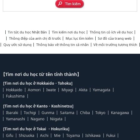
Tin tức du học Nhật Bản
Tìm kiếm nơi du học
Thông tin có ích về du học
Thông điệp của anh chị đi trước
Mục lục tìm kiếm
Sơ đồ của trang web
Quy ước sử dụng
Thông báo về thông tin cá nhân
Về môi trường tương thích
【Tìm nơi du học từ tên tỉnh thành】
[Tìm nơi du học ở Hokkaido・Tohoku]
Hokkaido
Aomori
Iwate
Miyagi
Akita
Yamagata
Fukushima
[Tìm nơi du học ở Kanto・Koshinetsu]
Ibaraki
Tochigi
Gunma
Saitama
Chiba
Tokyo
Kanagawa
Yamanashi
Nagano
Niigata
[Tìm nơi du học ở Tokai ・Hokuriku]
Gifu
Shizuoka
Aichi
Mie
Toyama
Ishikawa
Fukui