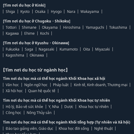
[Tìm nơi du học ở Kinki]
Shiga
Kyoto
Osaka
Hyogo
Nara
Wakayama
[Tìm nơi du học ở Chugoku・Shikoku]
Tottori
Shimane
Okayama
Hiroshima
Yamaguchi
Tokushima
Kagawa
Ehime
Kochi
[Tìm nơi du học ở Kyushu・Okinawa]
Fukuoka
Saga
Nagasaki
Kumamoto
Oita
Miyazaki
Kagoshima
Okinawa
【Tìm nơi du học từ ngành học】
Tìm nơi du học mà có thể học ngành Khối Khoa học xã hội
Văn học
Ngôn ngữ học
Pháp luật
Kinh tế, Kinh doanh, Thương mại
Xã hội học
Quan hệ quốc tế
Tìm nơi du học mà có thể học ngành Khối Khoa học tự nhiên
Hộ lý, Bảo vệ sức khỏe
Y, Nha
Dược
Khoa học tự nhiên
Công học
Nông Thủy sản
Tìm nơi du học mà có thể học ngành Khối tổng hợp (Tự nhiên và Xã hội)
Đào tạo giảng viên, Giáo dục
Khoa học đời sống
Nghệ thuật