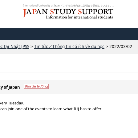
International University of Japan インド在住者向けに説明会を開催しています。...
c tại Nhật JPSS
>
Tin tức／Thông tin có ích về du học
> 2022/03/02
ty of Japan
every Tuesday.
u can join one of the events to learn what IUJ has to offer.