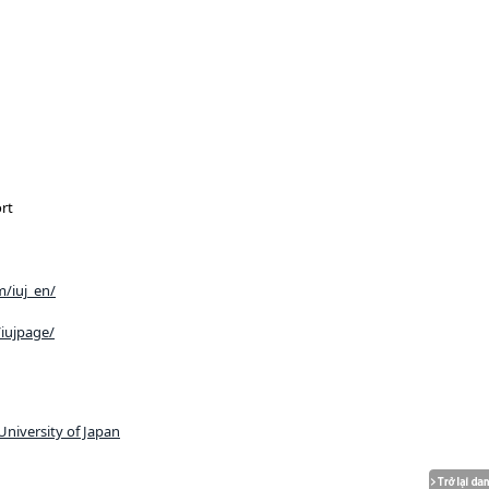
rt
/iuj_en/
iujpage/
University of Japan