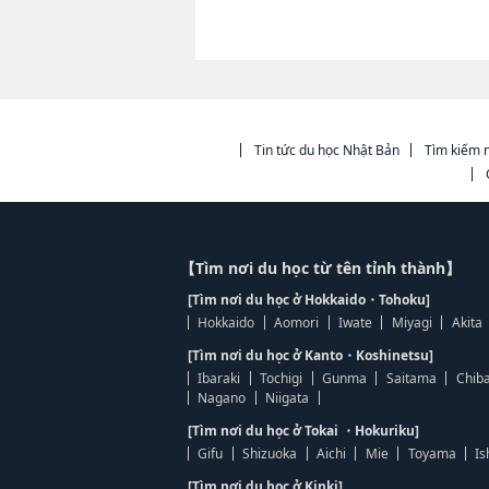
Tin tức du học Nhật Bản
Tìm kiếm n
【Tìm nơi du học từ tên tỉnh thành】
[Tìm nơi du học ở Hokkaido・Tohoku]
Hokkaido
Aomori
Iwate
Miyagi
Akita
[Tìm nơi du học ở Kanto・Koshinetsu]
Ibaraki
Tochigi
Gunma
Saitama
Chib
Nagano
Niigata
[Tìm nơi du học ở Tokai ・Hokuriku]
Gifu
Shizuoka
Aichi
Mie
Toyama
Is
[Tìm nơi du học ở Kinki]