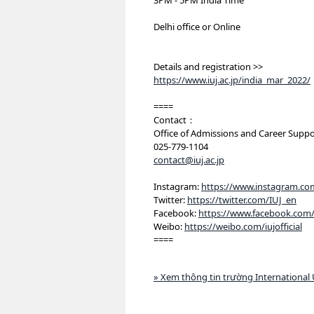
3PM - 5PM India Time
Delhi office or Online
Details and registration >>
https://www.iuj.ac.jp/india_mar_2022/
====
Contact：
Office of Admissions and Career Suppo
025-779-1104
contact@iuj.ac.jp
Instagram:
https://www.instagram.com
Twitter:
https://twitter.com/IUJ_en
Facebook:
https://www.facebook.com/
Weibo:
https://weibo.com/iujofficial
====
» Xem thông tin trường International 