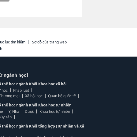
ục lục tìm kiếm
Sơ đồ của trang web
ch
từ ngành học】
ó thể học ngành Khối Khoa học xã hội
 học
Pháp luật
, Thương mại
Xã hội học
Quan hệ quốc tế
ó thể học ngành Khối Khoa học tự nhiên
ỏe
Y, Nha
Dược
Khoa học tự nhiên
ủy sản
ó thể học ngành Khối tổng hợp (Tự nhiên và Xã