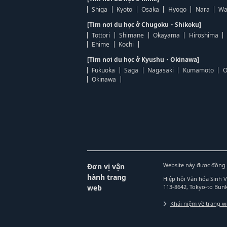
Shiga
Kyoto
Osaka
Hyogo
Nara
Wa
[Tìm nơi du học ở Chugoku・Shikoku]
Tottori
Shimane
Okayama
Hiroshima
Ehime
Kochi
[Tìm nơi du học ở Kyushu・Okinawa]
Fukuoka
Saga
Nagasaki
Kumamoto
O
Okinawa
Website này được đồng 
Đơn vị vận
hành trang
Hiệp hội Văn hóa Sinh 
web
113-8642, Tokyo-to Bu
Khái niệm về trang 