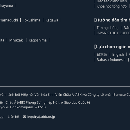
Đào tạo giảng viên, 
kayama
Khoa học tổng hợp
【Hướng dẫn tìm 
Yamaguchi
Tokushima
Kagawa
Tìm học bổng
Đăn
JAPAN STUDY SUPPO
ita
Miyazaki
Kagoshima
【Lựa chọn ngôn
日本語
English
Bahasa Indonesia
vận hành bởi Hiệp hội Văn hóa Sinh Viên Châu Á (ABK) và Công ty cổ phần Benesse C
Viên Châu Á (ABK) Phòng Sự nghiệp Hỗ trợ Giáo dục Quốc tế
nkyo-ku Honkomagome 2-12-13
web
Liên hệ