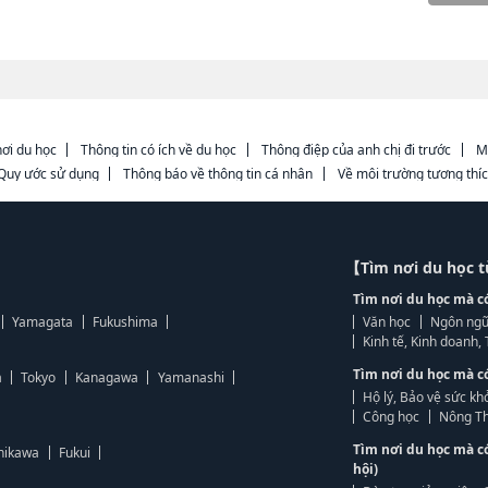
ơi du học
Thông tin có ích về du học
Thông điệp của anh chị đi trước
M
Quy ước sử dụng
Thông báo về thông tin cá nhân
Về môi trường tương thí
【Tìm nơi du học 
Tìm nơi du học mà c
Yamagata
Fukushima
Văn học
Ngôn ngữ
Kinh tế, Kinh doanh
Tìm nơi du học mà c
a
Tokyo
Kanagawa
Yamanashi
Hộ lý, Bảo vệ sức kh
Công học
Nông Th
Tìm nơi du học mà c
hikawa
Fukui
hội)