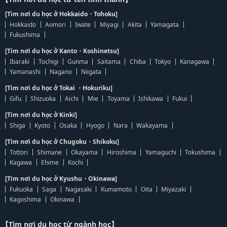
[Tìm nơi du học ở Hokkaido・Tohoku]
Hokkaido
Aomori
Iwate
Miyagi
Akita
Yamagata
Fukushima
[Tìm nơi du học ở Kanto・Koshinetsu]
Ibaraki
Tochigi
Gunma
Saitama
Chiba
Tokyo
Kanagawa
Yamanashi
Nagano
Niigata
[Tìm nơi du học ở Tokai ・Hokuriku]
Gifu
Shizuoka
Aichi
Mie
Toyama
Ishikawa
Fukui
[Tìm nơi du học ở Kinki]
Shiga
Kyoto
Osaka
Hyogo
Nara
Wakayama
[Tìm nơi du học ở Chugoku・Shikoku]
Tottori
Shimane
Okayama
Hiroshima
Yamaguchi
Tokushima
Kagawa
Ehime
Kochi
[Tìm nơi du học ở Kyushu・Okinawa]
Fukuoka
Saga
Nagasaki
Kumamoto
Oita
Miyazaki
Kagoshima
Okinawa
【Tìm nơi du học từ ngành học】