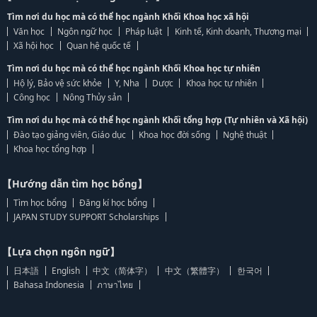
Tìm nơi du học mà có thể học ngành Khối Khoa học xã hội
Văn học
Ngôn ngữ học
Pháp luật
Kinh tế, Kinh doanh, Thương mại
Xã hội học
Quan hệ quốc tế
Tìm nơi du học mà có thể học ngành Khối Khoa học tự nhiên
Hộ lý, Bảo vệ sức khỏe
Y, Nha
Dược
Khoa học tự nhiên
Công học
Nông Thủy sản
Tìm nơi du học mà có thể học ngành Khối tổng hợp (Tự nhiên và Xã hội)
Đào tạo giảng viên, Giáo dục
Khoa học đời sống
Nghệ thuật
Khoa học tổng hợp
【Hướng dẫn tìm học bổng】
Tìm học bổng
Đăng kí học bổng
JAPAN STUDY SUPPORT Scholarships
【Lựa chọn ngôn ngữ】
日本語
English
中文（简体字）
中文（繁體字）
한국어
Bahasa Indonesia
ภาษาไทย