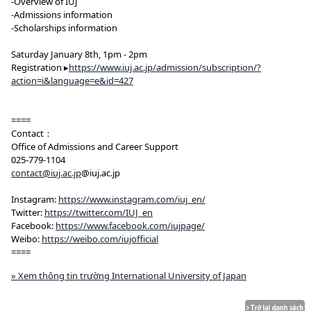
-Overview of IUJ
-Admissions information
-Scholarships information
Saturday January 8th, 1pm - 2pm
Registration ▸
https://www.iuj.ac.jp/admission/subscription/?
action=i&language=e&id=427
====
Contact：
Office of Admissions and Career Support
025-779-1104
contact@iuj.ac.jp
@iuj.ac.jp
Instagram:
https://www.instagram.com/iuj_en/
Twitter:
https://twitter.com/IUJ_en
Facebook:
https://www.facebook.com/iujpage/
Weibo:
https://weibo.com/iujofficial
====
» Xem thông tin trường International University of Japan