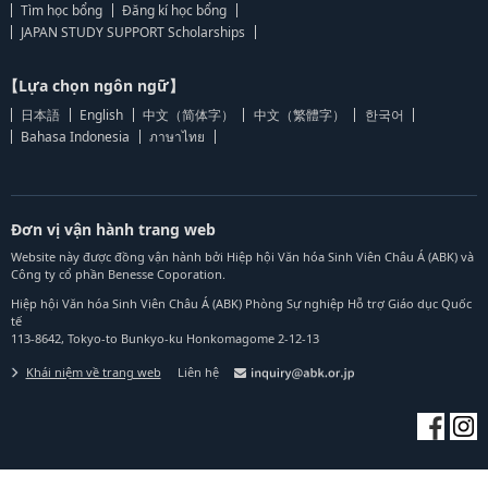
Tìm học bổng
Đăng kí học bổng
JAPAN STUDY SUPPORT Scholarships
【Lựa chọn ngôn ngữ】
日本語
English
中文（简体字）
中文（繁體字）
한국어
Bahasa Indonesia
ภาษาไทย
Đơn vị vận hành trang web
Website này được đồng vận hành bởi Hiệp hội Văn hóa Sinh Viên Châu Á (ABK) và
Công ty cổ phần Benesse Coporation.
Hiệp hội Văn hóa Sinh Viên Châu Á (ABK) Phòng Sự nghiệp Hỗ trợ Giáo dục Quốc
tế
113-8642, Tokyo-to Bunkyo-ku Honkomagome 2-12-13
Khái niệm về trang web
Liên hệ