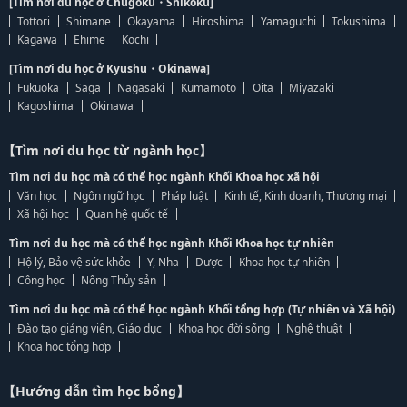
[Tìm nơi du học ở Chugoku・Shikoku]
Tottori
Shimane
Okayama
Hiroshima
Yamaguchi
Tokushima
Kagawa
Ehime
Kochi
[Tìm nơi du học ở Kyushu・Okinawa]
Fukuoka
Saga
Nagasaki
Kumamoto
Oita
Miyazaki
Kagoshima
Okinawa
【Tìm nơi du học từ ngành học】
Tìm nơi du học mà có thể học ngành Khối Khoa học xã hội
Văn học
Ngôn ngữ học
Pháp luật
Kinh tế, Kinh doanh, Thương mại
Xã hội học
Quan hệ quốc tế
Tìm nơi du học mà có thể học ngành Khối Khoa học tự nhiên
Hộ lý, Bảo vệ sức khỏe
Y, Nha
Dược
Khoa học tự nhiên
Công học
Nông Thủy sản
Tìm nơi du học mà có thể học ngành Khối tổng hợp (Tự nhiên và Xã hội)
Đào tạo giảng viên, Giáo dục
Khoa học đời sống
Nghệ thuật
Khoa học tổng hợp
【Hướng dẫn tìm học bổng】