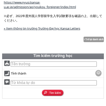
https://www.nyusi.kansai-
u.ac.jp/admission/ao/youkou_foreigner/index.html
※必ず、2022年度外国人学部留学生入学試験要項を確認の上、出願して
ください。
» Xem thông tin trường Trường Đại học Kansai Letters
Tìm kiếm trường học
Tỉnh thành