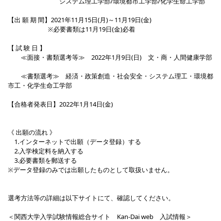
システム理工学部/環境都市工学部/化学生命工学部
【出 願 期 間】2021年11月15日(月)～11月19日(金)
※必要書類は11月19日(金)必着
【 試 験 日 】
≪面接・書類選考等≫ 2022年1月9日(日) 文・商・人間健康学部
≪書類選考≫ 経済・政策創造・社会安全・システム理工・環境都
市工・化学生命工学部
【合格者発表日】2022年1月14日(金)
《 出願の流れ 》
1.インターネットで出願（データ登録）する
2.入学検定料を納入する
3.必要書類を郵送する
※データ登録のみでは出願したものとして取扱いません。
選考方法等の詳細は以下サイトにて、確認してください。
＜関西大学入学試験情報総合サイト Kan-Dai web 入試情報＞