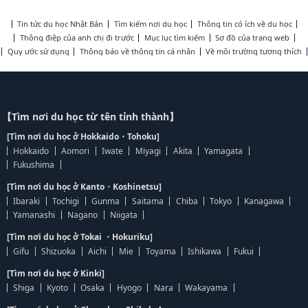
Tin tức du học Nhật Bản
Tìm kiếm nơi du học
Thông tin có ích về du học
Thông điệp của anh chị đi trước
Mục lục tìm kiếm
Sơ đồ của trang web
Quy ước sử dụng
Thông báo về thông tin cá nhân
Về môi trường tương thích
【Tìm nơi du học từ tên tỉnh thành】
[Tìm nơi du học ở Hokkaido・Tohoku]
Hokkaido
Aomori
Iwate
Miyagi
Akita
Yamagata
Fukushima
[Tìm nơi du học ở Kanto・Koshinetsu]
Ibaraki
Tochigi
Gunma
Saitama
Chiba
Tokyo
Kanagawa
Yamanashi
Nagano
Niigata
[Tìm nơi du học ở Tokai ・Hokuriku]
Gifu
Shizuoka
Aichi
Mie
Toyama
Ishikawa
Fukui
[Tìm nơi du học ở Kinki]
Shiga
Kyoto
Osaka
Hyogo
Nara
Wakayama