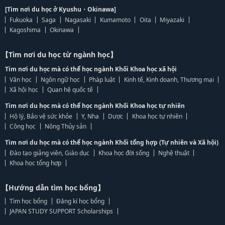
[Tìm nơi du học ở Kyushu・Okinawa]
Fukuoka
Saga
Nagasaki
Kumamoto
Oita
Miyazaki
Kagoshima
Okinawa
【Tìm nơi du học từ ngành học】
Tìm nơi du học mà có thể học ngành Khối Khoa học xã hội
Văn học
Ngôn ngữ học
Pháp luật
Kinh tế, Kinh doanh, Thương mại
Xã hội học
Quan hệ quốc tế
Tìm nơi du học mà có thể học ngành Khối Khoa học tự nhiên
Hộ lý, Bảo vệ sức khỏe
Y, Nha
Dược
Khoa học tự nhiên
Công học
Nông Thủy sản
Tìm nơi du học mà có thể học ngành Khối tổng hợp (Tự nhiên và Xã hội)
Đào tạo giảng viên, Giáo dục
Khoa học đời sống
Nghệ thuật
Khoa học tổng hợp
【Hướng dẫn tìm học bổng】
Tìm học bổng
Đăng kí học bổng
JAPAN STUDY SUPPORT Scholarships