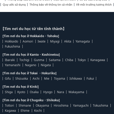
Quy ước sử dụng
Thông báo về thông tin cá nhân
Về môi trường tương thích
【Tìm nơi du học từ tên tỉnh thành】
[Tìm nơi du học ở Hokkaido・Tohoku]
Hokkaido
Aomori
Iwate
Miyagi
Akita
Yamagata
Fukushima
[Tìm nơi du học ở Kanto・Koshinetsu]
Ibaraki
Tochigi
Gunma
Saitama
Chiba
Tokyo
Kanagawa
Yamanashi
Nagano
Niigata
[Tìm nơi du học ở Tokai ・Hokuriku]
Gifu
Shizuoka
Aichi
Mie
Toyama
Ishikawa
Fukui
[Tìm nơi du học ở Kinki]
Shiga
Kyoto
Osaka
Hyogo
Nara
Wakayama
[Tìm nơi du học ở Chugoku・Shikoku]
Tottori
Shimane
Okayama
Hiroshima
Yamaguchi
Tokushima
Kagawa
Ehime
Kochi