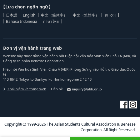
【Lựa chọn ngôn ngữ】
日本語
English
中文（简体字）
中文（繁體字）
한국어
Bahasa Indonesia
ภาษาไทย
Đơn vị vận hành trang web
Website này được đồng vận hành bởi Hiệp hội Văn hóa Sinh Viên Châu Á (ABK) và
Công ty cổ phần Benesse Coporation.
Hiệp hội Văn hóa Sinh Viên Châu Á (ABK) Phòng Sự nghiệp Hỗ trợ Giáo dục Quốc
tế
113-8642, Tokyo-to Bunkyo-ku Honkomagome 2-12-13
Khái niệm về trang web
Liên hệ
Copyright(C) 1999-2026 The Asian Students Cultural Association & Benesse
Corporation. All Right Reserved.