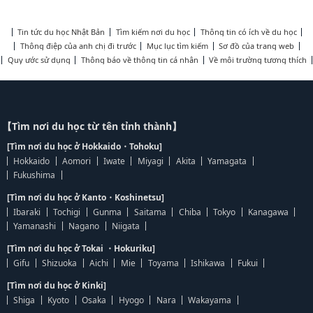
Tin tức du học Nhật Bản
Tìm kiếm nơi du học
Thông tin có ích về du học
Thông điệp của anh chị đi trước
Mục lục tìm kiếm
Sơ đồ của trang web
Quy ước sử dụng
Thông báo về thông tin cá nhân
Về môi trường tương thích
【Tìm nơi du học từ tên tỉnh thành】
[Tìm nơi du học ở Hokkaido・Tohoku]
Hokkaido
Aomori
Iwate
Miyagi
Akita
Yamagata
Fukushima
[Tìm nơi du học ở Kanto・Koshinetsu]
Ibaraki
Tochigi
Gunma
Saitama
Chiba
Tokyo
Kanagawa
Yamanashi
Nagano
Niigata
[Tìm nơi du học ở Tokai ・Hokuriku]
Gifu
Shizuoka
Aichi
Mie
Toyama
Ishikawa
Fukui
[Tìm nơi du học ở Kinki]
Shiga
Kyoto
Osaka
Hyogo
Nara
Wakayama