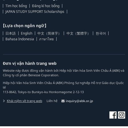
Tìm học bổng
Đăng kí học bổng
JAPAN STUDY SUPPORT Scholarships
【Lựa chọn ngôn ngữ】
日本語
English
中文（简体字）
中文（繁體字）
한국어
Bahasa Indonesia
ภาษาไทย
Đơn vị vận hành trang web
Website này được đồng vận hành bởi Hiệp hội Văn hóa Sinh Viên Châu Á (ABK) và
Công ty cổ phần Benesse Coporation.
Hiệp hội Văn hóa Sinh Viên Châu Á (ABK) Phòng Sự nghiệp Hỗ trợ Giáo dục Quốc
tế
113-8642, Tokyo-to Bunkyo-ku Honkomagome 2-12-13
Khái niệm về trang web
Liên hệ