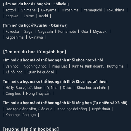
[Tìm nơi du học ở Chugoku・Shikoku]
Tottori
Shimane
Okayama
Hiroshima
Yamaguchi
Tokushima
Kagawa
Ehime
Kochi
[Tìm nơi du học ở Kyushu・Okinawa]
Fukuoka
Saga
Nagasaki
Kumamoto
Oita
Miyazaki
Kagoshima
Okinawa
【Tìm nơi du học từ ngành học】
Tìm nơi du học mà có thể học ngành Khối Khoa học xã hội
Văn học
Ngôn ngữ học
Pháp luật
Kinh tế, Kinh doanh, Thương mại
Xã hội học
Quan hệ quốc tế
Tìm nơi du học mà có thể học ngành Khối Khoa học tự nhiên
Hộ lý, Bảo vệ sức khỏe
Y, Nha
Dược
Khoa học tự nhiên
Công học
Nông Thủy sản
Tìm nơi du học mà có thể học ngành Khối tổng hợp (Tự nhiên và Xã hội)
Đào tạo giảng viên, Giáo dục
Khoa học đời sống
Nghệ thuật
Khoa học tổng hợp
【Hướng dẫn tìm học bổng】