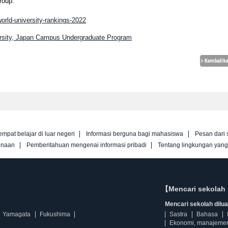
roup.
orld-university-rankings-2022
ersity, Japan Campus Undergraduate Program
empat belajar di luar negeri
Informasi berguna bagi mahasiswa
Pesan dari 
unaan
Pemberitahuan mengenai informasi pribadi
Tentang lingkungan yan
【Mencari sekolah 
Mencari sekolah diluar
Yamagata
Fukushima
Sastra
Bahasa
Ekonomi, manajeme