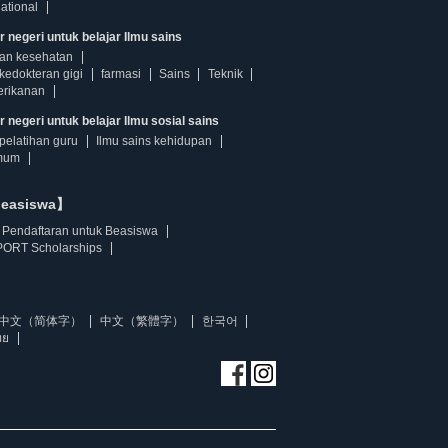
ational
r negeri untuk belajar Ilmu sains
dan kesehatan
kedokteran gigi
farmasi
Sains
Teknik
erikanan
 negeri untuk belajar Ilmu sosial sains
pelatihan guru
Ilmu sains kehidupan
mum
beasiswa】
Pendaftaran untuk Beasiswa
ORT Scholarships
中文（简体字）
中文（繁體字）
한국어
ทย