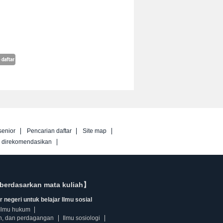
senior
Pencarian daftar
Site map
g direkomendasikan
berdasarkan mata kuliah】
 negeri untuk belajar Ilmu sosial
Ilmu hukum
n, dan perdagangan
Ilmu sosiologi