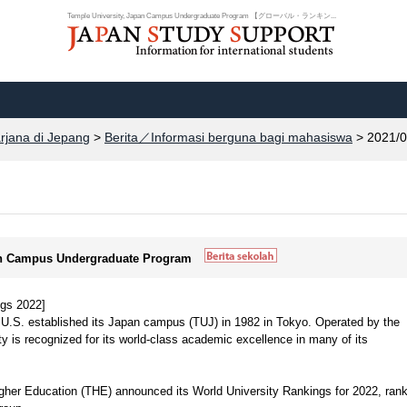
Temple University, Japan Campus Undergraduate Program 【グローバル・ランキン...
arjana di Jepang
>
Berita／Informasi berguna bagi mahasiswa
> 2021/0
pan Campus Undergraduate Program
ngs 2022]
 U.S. established its Japan campus (TUJ) in 1982 in Tokyo. Operated by the
y is recognized for its world-class academic excellence in many of its
her Education (THE) announced its World University Rankings for 2022, rank