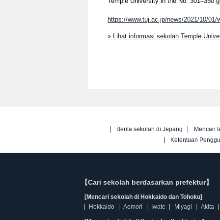
Temple University in the No. 301–350 g
https://www.tuj.ac.jp/news/2021/10/01/w
» Lihat informasi sekolah Temple Univ
Berita sekolah di Jepang
Mencari t
Ketentuan Pengg
【Cari sekolah berdasarkan prefektur】
[Mencari sekolah di Hokkaido dan Tohoku]
Hokkaido
Aomori
Iwate
Miyagi
Akita