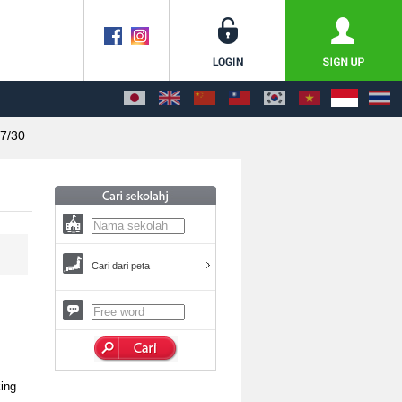
7/30
Cari dari peta
ing