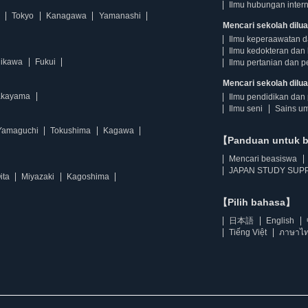
Ilmu hubungan intern
Tokyo
Kanagawa
Yamanashi
Mencari sekolah dilua
Ilmu keperaawatan 
Ilmu kedokteran dan 
hikawa
Fukui
Ilmu pertanian dan p
Mencari sekolah diluar
kayama
Ilmu pendidikan dan 
Ilmu seni
Sains u
Yamaguchi
Tokushima
Kagawa
【Panduan untuk 
Mencari beasiswa
JAPAN STUDY SUPP
ita
Miyazaki
Kagoshima
【Pilih bahasa】
日本語
English
Tiếng Việt
ภาษาไ