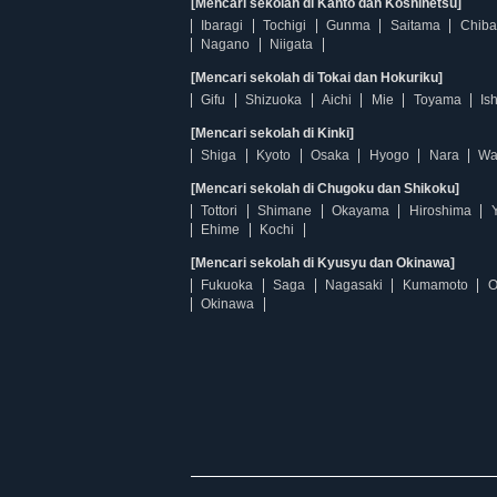
[Mencari sekolah di Kanto dan Koshinetsu]
Ibaragi
Tochigi
Gunma
Saitama
Chiba
Nagano
Niigata
[Mencari sekolah di Tokai dan Hokuriku]
Gifu
Shizuoka
Aichi
Mie
Toyama
Is
[Mencari sekolah di Kinki]
Shiga
Kyoto
Osaka
Hyogo
Nara
Wa
[Mencari sekolah di Chugoku dan Shikoku]
Tottori
Shimane
Okayama
Hiroshima
Ehime
Kochi
[Mencari sekolah di Kyusyu dan Okinawa]
Fukuoka
Saga
Nagasaki
Kumamoto
O
Okinawa