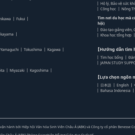
Hộ lý, Bảo vệ sức kh
Công học
Nông Th
Tìm nơi du học mà c
hikawa
Fukui
hội)
Đào tạo giảng viên, 
kayama
Khoa học tổng hợp
【Hướng dẫn tìm 
Yamaguchi
Tokushima
Kagawa
Tìm học bổng
Đăn
JAPAN STUDY SUPPO
ita
Miyazaki
Kagoshima
【Lựa chọn ngôn
日本語
English
Bahasa Indonesia
vận hành bởi Hiệp hội Văn hóa Sinh Viên Châu Á (ABK) và Công ty cổ phần Benesse C
Viên Châu Á (ABK) Phòng Sự nghiệp Hỗ trợ Giáo dục Quốc tế