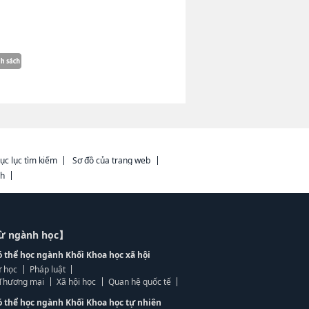
ục lục tìm kiếm
Sơ đồ của trang web
ch
từ ngành học】
ó thể học ngành Khối Khoa học xã hội
 học
Pháp luật
, Thương mại
Xã hội học
Quan hệ quốc tế
ó thể học ngành Khối Khoa học tự nhiên