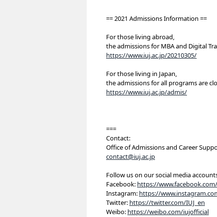
== 2021 Admissions Information ==
For those living abroad,
the admissions for MBA and Digital Tr
https://www.iuj.ac.jp/20210305/
For those living in Japan,
the admissions for all programs are c
https://www.iuj.ac.jp/admis/
===
Contact:
Office of Admissions and Career Suppo
contact@iuj.ac.jp
Follow us on our social media account
Facebook:
https://www.facebook.com/
Instagram:
https://www.instagram.com
Twitter:
https://twitter.com/IUJ_en
Weibo:
https://weibo.com/iujofficial