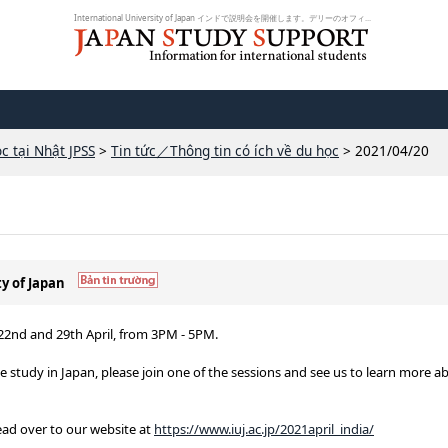
International University of Japan インドで説明会を開催します。デリーのオフィ...
c tại Nhật JPSS
>
Tin tức／Thông tin có ích về du học
> 2021/04/20
ty of Japan
 22nd and 29th April, from 3PM - 5PM.
 study in Japan, please join one of the sessions and see us to learn more a
head over to our website at
https://www.iuj.ac.jp/2021april_india/