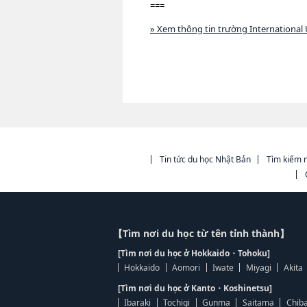
===
» Xem thông tin trường International 
Tin tức du học Nhật Bản
Tìm kiếm n
【Tìm nơi du học từ tên tỉnh thành】
[Tìm nơi du học ở Hokkaido・Tohoku]
Hokkaido
Aomori
Iwate
Miyagi
Akita
[Tìm nơi du học ở Kanto・Koshinetsu]
Ibaraki
Tochigi
Gunma
Saitama
Chib