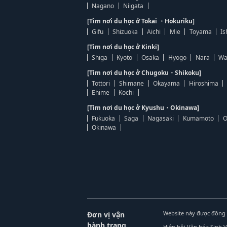
Nagano
Niigata
[Tìm nơi du học ở Tokai ・Hokuriku]
Gifu
Shizuoka
Aichi
Mie
Toyama
Is
[Tìm nơi du học ở Kinki]
Shiga
Kyoto
Osaka
Hyogo
Nara
Wa
[Tìm nơi du học ở Chugoku・Shikoku]
Tottori
Shimane
Okayama
Hiroshima
Ehime
Kochi
[Tìm nơi du học ở Kyushu・Okinawa]
Fukuoka
Saga
Nagasaki
Kumamoto
O
Okinawa
Website này được đồng 
Đơn vị vận
hành trang
Hiệp hội Văn hóa Sinh 