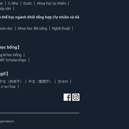
ỏe
Y, Nha
Dược
Khoa học tự nhiên
ủy sản
ó thể học ngành Khối tổng hợp (Tự nhiên và Xã
Giáo dục
Khoa học đời sống
Nghệ thuật
học bổng】
g kí học bổng
RT Scholarships
 ngữ】
中文（简体字）
中文（繁體字）
한국어
ภาษาไทย
oporation.