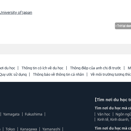
University of Japan
ơi du học
Thông tin có ích về du học
Thông điệp của anh chị đi trước
M
Quy ước sử dụng
Thông báo về thông tin cá nhân
Về môi trường tương thí
【Tìm nơi du học 
Tìm nơi du học mà c
Yamagata
Fukushima
Văn học
Ngôn ngữ
Kinh tế, Kinh doanh
Tìm nơi du học mà c
a
Tokyo
Kanagawa
Yamanashi