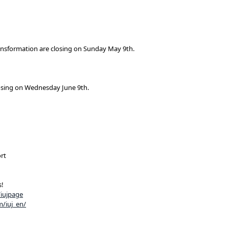
ansformation are closing on Sunday May 9th.
losing on Wednesday June 9th.
rt
s!
iujpage
/iuj_en/