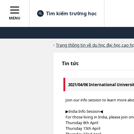
Tìm kiếm trường học
MENU
Trang thông tin về du học đại học,cao họ
Tin tức
2021/04/06 International Universi
Join our info session to learn more abo
▶︎India Info Session◀︎
For those living in India, please join 
Thursday 8th April
Thursday 15th April