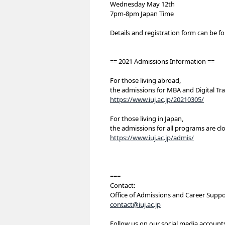
Wednesday May 12th
7pm-8pm Japan Time
Details and registration form can be 
== 2021 Admissions Information ==
For those living abroad,
the admissions for MBA and Digital Tr
https://www.iuj.ac.jp/20210305/
For those living in Japan,
the admissions for all programs are c
https://www.iuj.ac.jp/admis/
===
Contact:
Office of Admissions and Career Suppo
contact@iuj.ac.jp
Follow us on our social media account