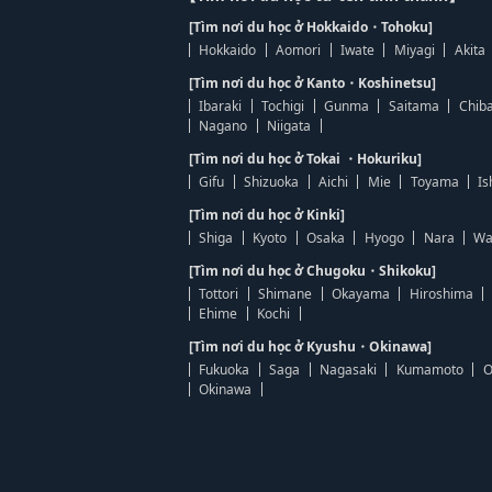
[Tìm nơi du học ở Hokkaido・Tohoku]
Hokkaido
Aomori
Iwate
Miyagi
Akita
[Tìm nơi du học ở Kanto・Koshinetsu]
Ibaraki
Tochigi
Gunma
Saitama
Chib
Nagano
Niigata
[Tìm nơi du học ở Tokai ・Hokuriku]
Gifu
Shizuoka
Aichi
Mie
Toyama
Is
[Tìm nơi du học ở Kinki]
Shiga
Kyoto
Osaka
Hyogo
Nara
Wa
[Tìm nơi du học ở Chugoku・Shikoku]
Tottori
Shimane
Okayama
Hiroshima
Ehime
Kochi
[Tìm nơi du học ở Kyushu・Okinawa]
Fukuoka
Saga
Nagasaki
Kumamoto
O
Okinawa