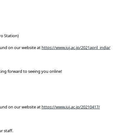
ro Station)
found on our website at
https://www.iuj.ac.jp/2021april_india/
king forward to seeing you online!
found on our website at
https://www.iuj.ac.jp/20210417/
r staff.