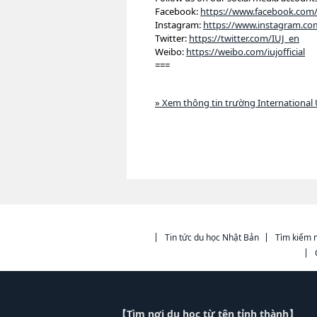
Facebook:
https://www.facebook.com/
Instagram:
https://www.instagram.com
Twitter:
https://twitter.com/IUJ_en
Weibo:
https://weibo.com/iujofficial
===
» Xem thông tin trường International 
Tin tức du học Nhật Bản
Tìm kiếm n
【Tìm nơi du học từ tên tỉnh thành】