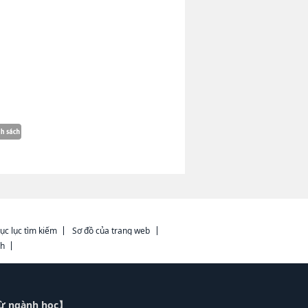
ục lục tìm kiếm
Sơ đồ của trang web
ch
từ ngành học】