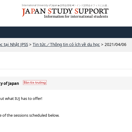
International University of Japan ▶︎説明会情報◀︎▷インド説明会オフィスにお越...
c tại Nhật JPSS
>
Tin tức／Thông tin có ích về du học
> 2021/04/06
ty of Japan
ut what IUJ has to offer!
one of the sessions scheduled below.