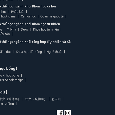
ó thể học ngành Khối Khoa học xã hội
 học
Pháp luật
, Thương mại
Xã hội học
Quan hệ quốc tế
ó thể học ngành Khối Khoa học tự nhiên
ỏe
Y, Nha
Dược
Khoa học tự nhiên
ủy sản
ó thể học ngành Khối tổng hợp (Tự nhiên và Xã
Giáo dục
Khoa học đời sống
Nghệ thuật
học bổng】
g kí học bổng
RT Scholarships
 ngữ】
中文（简体字）
中文（繁體字）
한국어
ภาษาไทย