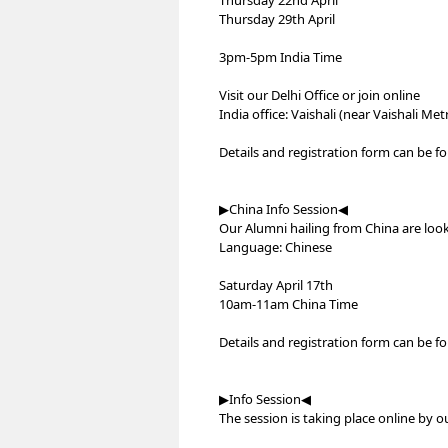
Thursday 22nd April
Thursday 29th April
3pm-5pm India Time
Visit our Delhi Office or join online
India office: Vaishali (near Vaishali Met
Details and registration form can be 
▶︎China Info Session◀︎
Our Alumni hailing from China are loo
Language: Chinese
Saturday April 17th
10am-11am China Time
Details and registration form can be 
▶︎Info Session◀︎
The session is taking place online by ou