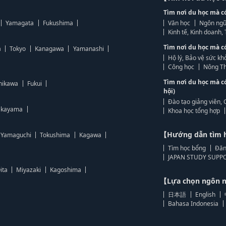
Tìm nơi du học mà c
Yamagata
Fukushima
Văn học
Ngôn ngữ
Kinh tế, Kinh doanh
Tìm nơi du học mà c
a
Tokyo
Kanagawa
Yamanashi
Hộ lý, Bảo vệ sức kh
Công học
Nông Th
Tìm nơi du học mà c
hikawa
Fukui
hội)
Đào tạo giảng viên, 
kayama
Khoa học tổng hợp
【Hướng dẫn tìm 
Yamaguchi
Tokushima
Kagawa
Tìm học bổng
Đăn
JAPAN STUDY SUPPO
ita
Miyazaki
Kagoshima
【Lựa chọn ngôn
日本語
English
Bahasa Indonesia