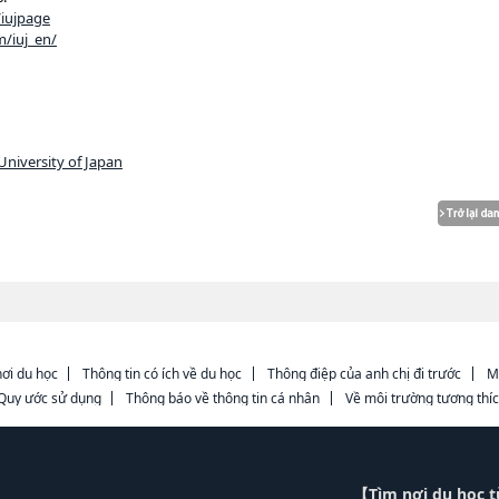
iujpage
/iuj_en/
University of Japan
ơi du học
Thông tin có ích về du học
Thông điệp của anh chị đi trước
M
Quy ước sử dụng
Thông báo về thông tin cá nhân
Về môi trường tương thí
【Tìm nơi du học 