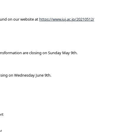
found on our website at
https://www.iuj.ac.jp/20210512/
ansformation are closing on Sunday May 9th.
losing on Wednesday June 9th.
rt
s!