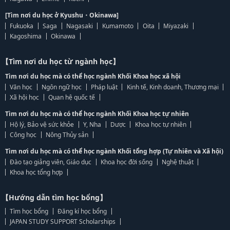
[Tìm nơi du học ở Kyushu・Okinawa]
Fukuoka
Saga
Nagasaki
Kumamoto
Oita
Miyazaki
Kagoshima
Okinawa
【Tìm nơi du học từ ngành học】
Tìm nơi du học mà có thể học ngành Khối Khoa học xã hội
Văn học
Ngôn ngữ học
Pháp luật
Kinh tế, Kinh doanh, Thương mại
Xã hội học
Quan hệ quốc tế
Tìm nơi du học mà có thể học ngành Khối Khoa học tự nhiên
Hộ lý, Bảo vệ sức khỏe
Y, Nha
Dược
Khoa học tự nhiên
Công học
Nông Thủy sản
Tìm nơi du học mà có thể học ngành Khối tổng hợp (Tự nhiên và Xã hội)
Đào tạo giảng viên, Giáo dục
Khoa học đời sống
Nghệ thuật
Khoa học tổng hợp
【Hướng dẫn tìm học bổng】
Tìm học bổng
Đăng kí học bổng
JAPAN STUDY SUPPORT Scholarships