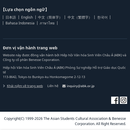
【Lựa chọn ngôn ngữ】
日本語
English
中文（简体字）
中文（繁體字）
한국어
Bahasa Indonesia
ภาษาไทย
Đơn vị vận hành trang web
Website này được đồng vận hành bởi Hiệp hội Văn hóa Sinh Viên Châu Á (ABK) và
Công ty cổ phần Benesse Coporation.
Hiệp hội Văn hóa Sinh Viên Châu Á (ABK) Phòng Sự nghiệp Hỗ trợ Giáo dục Quốc
tế
113-8642, Tokyo-to Bunkyo-ku Honkomagome 2-12-13
Khái niệm về trang web
Liên hệ
Copyright(C) 1999-2026 The Asian Students Cultural Association & Benesse
Corporation. All Right Reserved.