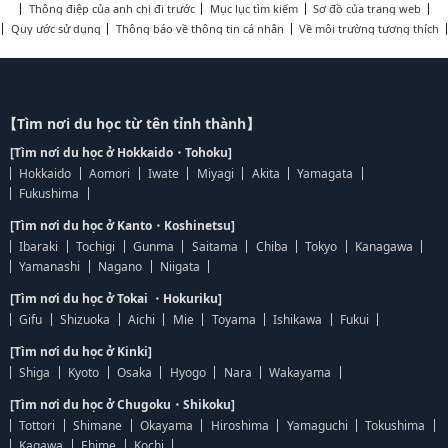
Thông điệp của anh chị đi trước
Mục lục tìm kiếm
Sơ đồ của trang web
Quy ước sử dụng
Thông báo về thông tin cá nhân
Về môi trường tương thích
【Tìm nơi du học từ tên tỉnh thành】
[Tìm nơi du học ở Hokkaido・Tohoku]
Hokkaido
Aomori
Iwate
Miyagi
Akita
Yamagata
Fukushima
[Tìm nơi du học ở Kanto・Koshinetsu]
Ibaraki
Tochigi
Gunma
Saitama
Chiba
Tokyo
Kanagawa
Yamanashi
Nagano
Niigata
[Tìm nơi du học ở Tokai ・Hokuriku]
Gifu
Shizuoka
Aichi
Mie
Toyama
Ishikawa
Fukui
[Tìm nơi du học ở Kinki]
Shiga
Kyoto
Osaka
Hyogo
Nara
Wakayama
[Tìm nơi du học ở Chugoku・Shikoku]
Tottori
Shimane
Okayama
Hiroshima
Yamaguchi
Tokushima
Kagawa
Ehime
Kochi