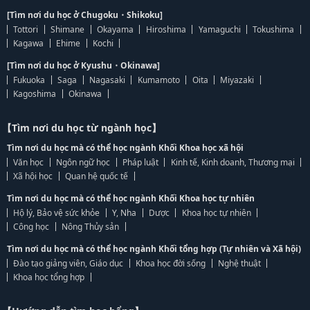
[Tìm nơi du học ở Chugoku・Shikoku]
Tottori
Shimane
Okayama
Hiroshima
Yamaguchi
Tokushima
Kagawa
Ehime
Kochi
[Tìm nơi du học ở Kyushu・Okinawa]
Fukuoka
Saga
Nagasaki
Kumamoto
Oita
Miyazaki
Kagoshima
Okinawa
【Tìm nơi du học từ ngành học】
Tìm nơi du học mà có thể học ngành Khối Khoa học xã hội
Văn học
Ngôn ngữ học
Pháp luật
Kinh tế, Kinh doanh, Thương mại
Xã hội học
Quan hệ quốc tế
Tìm nơi du học mà có thể học ngành Khối Khoa học tự nhiên
Hộ lý, Bảo vệ sức khỏe
Y, Nha
Dược
Khoa học tự nhiên
Công học
Nông Thủy sản
Tìm nơi du học mà có thể học ngành Khối tổng hợp (Tự nhiên và Xã hội)
Đào tạo giảng viên, Giáo dục
Khoa học đời sống
Nghệ thuật
Khoa học tổng hợp