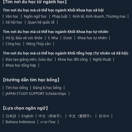
【Tìm nơi du học từ ngành học】
Tìm nơi du học mà có thể học ngành Khối Khoa học xã hội
Văn học
Ngôn ngữ học
Pháp luật
Kinh tế, Kinh doanh, Thương mại
Xã hội học
Quan hệ quốc tế
Tìm nơi du học mà có thể học ngành Khối Khoa học tự nhiên
Hộ lý, Bảo vệ sức khỏe
Y, Nha
Dược
Khoa học tự nhiên
Công học
Nông Thủy sản
Tìm nơi du học mà có thể học ngành Khối tổng hợp (Tự nhiên và Xã hội)
Đào tạo giảng viên, Giáo dục
Khoa học đời sống
Nghệ thuật
Khoa học tổng hợp
【Hướng dẫn tìm học bổng】
Tìm học bổng
Đăng kí học bổng
JAPAN STUDY SUPPORT Scholarships
【Lựa chọn ngôn ngữ】
日本語
English
中文（简体字）
中文（繁體字）
한국어
Bahasa Indonesia
ภาษาไทย