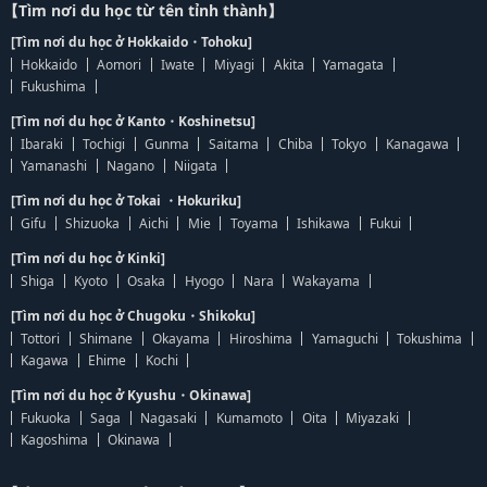
【Tìm nơi du học từ tên tỉnh thành】
[Tìm nơi du học ở Hokkaido・Tohoku]
Hokkaido
Aomori
Iwate
Miyagi
Akita
Yamagata
Fukushima
[Tìm nơi du học ở Kanto・Koshinetsu]
Ibaraki
Tochigi
Gunma
Saitama
Chiba
Tokyo
Kanagawa
Yamanashi
Nagano
Niigata
[Tìm nơi du học ở Tokai ・Hokuriku]
Gifu
Shizuoka
Aichi
Mie
Toyama
Ishikawa
Fukui
[Tìm nơi du học ở Kinki]
Shiga
Kyoto
Osaka
Hyogo
Nara
Wakayama
[Tìm nơi du học ở Chugoku・Shikoku]
Tottori
Shimane
Okayama
Hiroshima
Yamaguchi
Tokushima
Kagawa
Ehime
Kochi
[Tìm nơi du học ở Kyushu・Okinawa]
Fukuoka
Saga
Nagasaki
Kumamoto
Oita
Miyazaki
Kagoshima
Okinawa