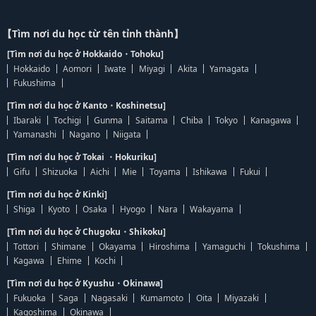
【Tìm nơi du học từ tên tỉnh thành】
[Tìm nơi du học ở Hokkaido・Tohoku]
Hokkaido
Aomori
Iwate
Miyagi
Akita
Yamagata
Fukushima
[Tìm nơi du học ở Kanto・Koshinetsu]
Ibaraki
Tochigi
Gunma
Saitama
Chiba
Tokyo
Kanagawa
Yamanashi
Nagano
Niigata
[Tìm nơi du học ở Tokai ・Hokuriku]
Gifu
Shizuoka
Aichi
Mie
Toyama
Ishikawa
Fukui
[Tìm nơi du học ở Kinki]
Shiga
Kyoto
Osaka
Hyogo
Nara
Wakayama
[Tìm nơi du học ở Chugoku・Shikoku]
Tottori
Shimane
Okayama
Hiroshima
Yamaguchi
Tokushima
Kagawa
Ehime
Kochi
[Tìm nơi du học ở Kyushu・Okinawa]
Fukuoka
Saga
Nagasaki
Kumamoto
Oita
Miyazaki
Kagoshima
Okinawa