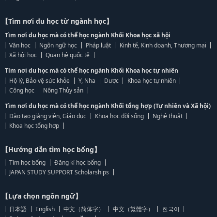
【Tìm nơi du học từ ngành học】
Tìm nơi du học mà có thể học ngành Khối Khoa học xã hội
Văn học
Ngôn ngữ học
Pháp luật
Kinh tế, Kinh doanh, Thương mại
Xã hội học
Quan hệ quốc tế
Tìm nơi du học mà có thể học ngành Khối Khoa học tự nhiên
Hộ lý, Bảo vệ sức khỏe
Y, Nha
Dược
Khoa học tự nhiên
Công học
Nông Thủy sản
Tìm nơi du học mà có thể học ngành Khối tổng hợp (Tự nhiên và Xã hội)
Đào tạo giảng viên, Giáo dục
Khoa học đời sống
Nghệ thuật
Khoa học tổng hợp
【Hướng dẫn tìm học bổng】
Tìm học bổng
Đăng kí học bổng
JAPAN STUDY SUPPORT Scholarships
【Lựa chọn ngôn ngữ】
日本語
English
中文（简体字）
中文（繁體字）
한국어