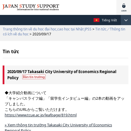
Tiếng Việt
Trang thông tin về du học đại học,cao học tại Nhật JPSS
>
Tin tức／Thông tin
có ích về du học
> 2020/09/17
Tin tức
2020/09/17 Takasaki City University of Economics Regional
Policy
◆大学紹介動画について
「キャンパスライフ編」「留学生インタビュー編」の2本の動画をアッ
プしました。
こちらのURLからご覧いただけます。
https://www.tcue.ac.jp/leafpage/819.html
» Xem thông tin trường Takasaki City University of Economics
Regional Policy