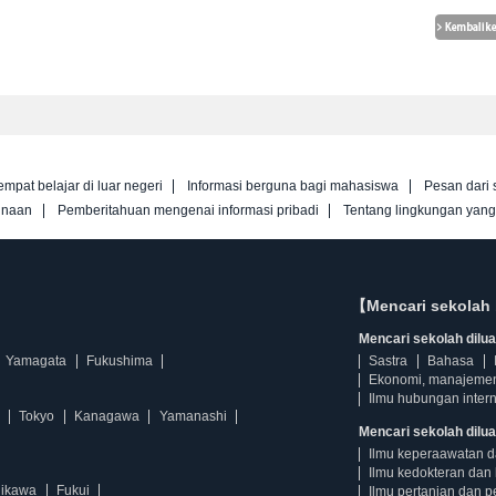
empat belajar di luar negeri
Informasi berguna bagi mahasiswa
Pesan dari 
unaan
Pemberitahuan mengenai informasi pribadi
Tentang lingkungan yan
【Mencari sekolah 
Mencari sekolah diluar
Yamagata
Fukushima
Sastra
Bahasa
Ekonomi, manajeme
Ilmu hubungan intern
Tokyo
Kanagawa
Yamanashi
Mencari sekolah dilua
Ilmu keperaawatan 
Ilmu kedokteran dan 
hikawa
Fukui
Ilmu pertanian dan p