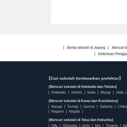
Berita sekolah di Jepang
Mencari t
Ketentuan Pengg
【Cari sekolah berdasarkan prefektur】
[Mencari sekolah di Hokkaido dan Tohoku]
Hokkaido
Aomori
Iwate
Miyagi
Akita
[Mencari sekolah di Kanto dan Koshinetsu]
Ibaragi
Tochigi
Gunma
Saitama
Chiba
Nagano
Niigata
[Mencari sekolah di Tokai dan Hokuriku]
Gifu
Shizuoka
Aichi
Mie
Toyama
Is