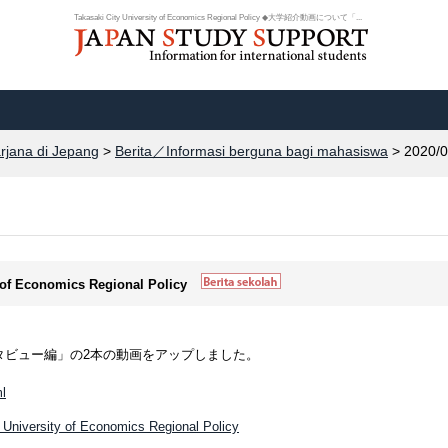
Takasaki City University of Economics Regional Policy ◆大学紹介動画について「...
arjana di Jepang
>
Berita／Informasi berguna bagi mahasiswa
> 2020/0
y of Economics Regional Policy
タビュー編」の2本の動画をアップしました。
ml
y University of Economics Regional Policy