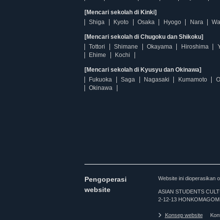
[Mencari sekolah di Kinki]
Shiga
Kyoto
Osaka
Hyogo
Nara
Wa
[Mencari sekolah di Chugoku dan Shikoku]
Tottori
Shimane
Okayama
Hiroshima
Ehime
Kochi
[Mencari sekolah di Kyusyu dan Okinawa]
Fukuoka
Saga
Nagasaki
Kumamoto
O
Okinawa
Pengoperasi
Website ini dioperasi
website
ASIAN STUDENTS CULTURA
2-12-13 HONKOMAGOME
Konsep website
Kon