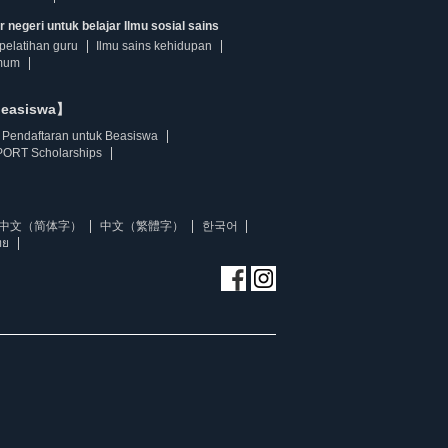
 negeri untuk belajar Ilmu sosial sains
pelatihan guru
Ilmu sains kehidupan
mum
beasiswa】
Pendaftaran untuk Beasiswa
ORT Scholarships
中文（简体字）
中文（繁體字）
한국어
ทย