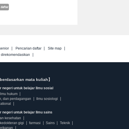
senior
Pencarian daftar
Site map
g direkomendasikan
berdasarkan mata kuliah】
 negeri untuk belajar Ilmu sosial
Ilmu hukum
n, dan perdagangan
Ilmu sosiologi
ational
r negeri untuk belajar Ilmu sains
dan kesehatan
kedokteran gigi
farmasi
Sains
Teknik
erikanan