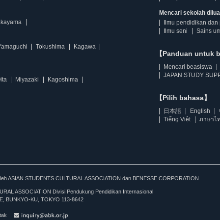
Mencari sekolah diluar
kayama
Ilmu pendidikan dan 
Ilmu seni
Sains u
Yamaguchi
Tokushima
Kagawa
【Panduan untuk 
Mencari beasiswa
JAPAN STUDY SUPP
ita
Miyazaki
Kagoshima
【Pilih bahasa】
日本語
English
Tiếng Việt
ภาษาไ
kan oleh ASIAN STUDENTS CULTURAL ASSOCIATION dan BENESSE CORPORATION
L ASSOCIATION Divisi Pendukung Pendidikan Internasional
, BUNKYO-KU, TOKYO 113-8642
tak