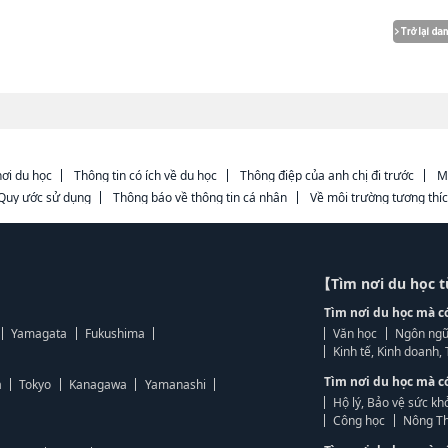
ơi du học
Thông tin có ích về du học
Thông điệp của anh chị đi trước
M
Quy ước sử dụng
Thông báo về thông tin cá nhân
Về môi trường tương thí
【Tìm nơi du học 
Tìm nơi du học mà c
Yamagata
Fukushima
Văn học
Ngôn ngữ
Kinh tế, Kinh doanh
Tìm nơi du học mà c
a
Tokyo
Kanagawa
Yamanashi
Hộ lý, Bảo vệ sức kh
Công học
Nông Th