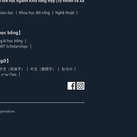
ó thể học ngành Khối tổng hợp (Tự nhiên và Xã
Giáo dục
Khoa học đời sống
Nghệ thuật
học bổng】
g kí học bổng
RT Scholarships
 ngữ】
中文（简体字）
中文（繁體字）
한국어
ภาษาไทย
oporation.