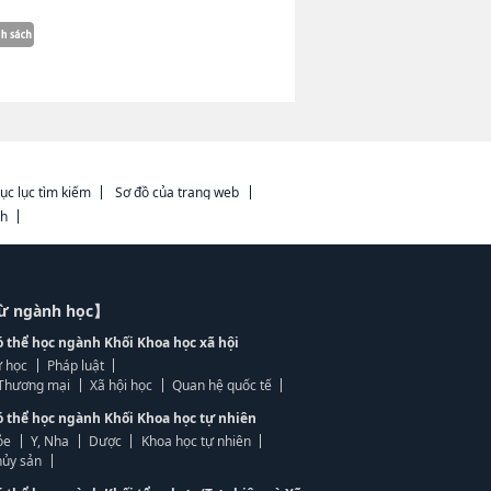
ục lục tìm kiếm
Sơ đồ của trang web
ch
từ ngành học】
ó thể học ngành Khối Khoa học xã hội
 học
Pháp luật
, Thương mại
Xã hội học
Quan hệ quốc tế
ó thể học ngành Khối Khoa học tự nhiên
ỏe
Y, Nha
Dược
Khoa học tự nhiên
ủy sản