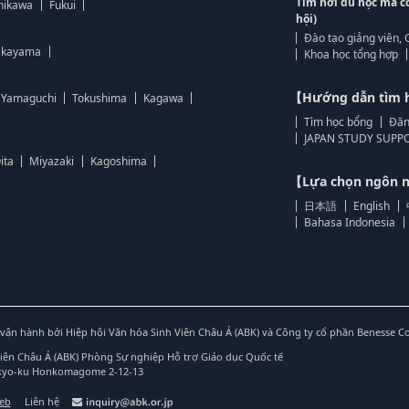
Tìm nơi du học mà c
hikawa
Fukui
hội)
Đào tạo giảng viên, 
kayama
Khoa học tổng hợp
【Hướng dẫn tìm 
Yamaguchi
Tokushima
Kagawa
Tìm học bổng
Đăn
JAPAN STUDY SUPPO
ita
Miyazaki
Kagoshima
【Lựa chọn ngôn
日本語
English
Bahasa Indonesia
vận hành bởi Hiệp hội Văn hóa Sinh Viên Châu Á (ABK) và Công ty cổ phần Benesse C
Viên Châu Á (ABK) Phòng Sự nghiệp Hỗ trợ Giáo dục Quốc tế
nkyo-ku Honkomagome 2-12-13
web
Liên hệ