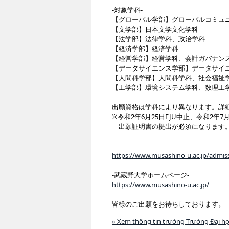
-対象学科-
【グローバル学部】グローバルコミュ
【文学部】日本文学文化学科
【法学部】法律学科、政治学科
【経済学部】経済学科
【経営学部】経営学科、会計ガバナン
【データサイエンス学部】データサイ
【人間科学部】人間科学科、社会福祉
【工学部】環境システム学科、数理工
出願資格は学科により異なります。詳
※令和2年6月25日EJU中止、令和2年
出願証明書の提出が必須になります。
https://www.musashino-u.ac.jp/admis
-武蔵野大学ホームページ-
https://www.musashino-u.ac.jp/
皆様のご出願をお待ちしております。
» Xem thông tin trường Trường Đại 