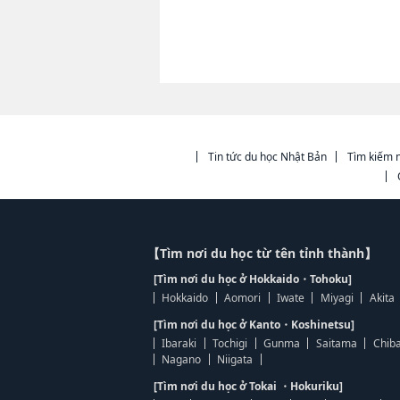
Tin tức du học Nhật Bản
Tìm kiếm n
【Tìm nơi du học từ tên tỉnh thành】
[Tìm nơi du học ở Hokkaido・Tohoku]
Hokkaido
Aomori
Iwate
Miyagi
Akita
[Tìm nơi du học ở Kanto・Koshinetsu]
Ibaraki
Tochigi
Gunma
Saitama
Chib
Nagano
Niigata
[Tìm nơi du học ở Tokai ・Hokuriku]