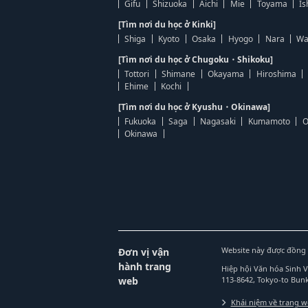
Gifu
Shizuoka
Aichi
Mie
Toyama
Is
[Tìm nơi du học ở Kinki]
Shiga
Kyoto
Osaka
Hyogo
Nara
Wa
[Tìm nơi du học ở Chugoku・Shikoku]
Tottori
Shimane
Okayama
Hiroshima
Ehime
Kochi
[Tìm nơi du học ở Kyushu・Okinawa]
Fukuoka
Saga
Nagasaki
Kumamoto
O
Okinawa
Website này được đồng 
Đơn vị vận
hành trang
Hiệp hội Văn hóa Sinh 
web
113-8642, Tokyo-to Bu
Khái niệm về trang 