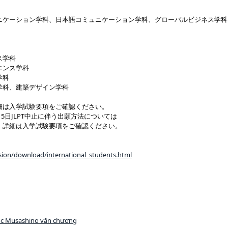
ニケーション学科、日本語コミュニケーション学科、グローバルビジネス学科
ス学科
エンス学科
学科
学科、建築デザイン学科
細は入学試験要項をご確認ください。
7月5日JLPT中止に伴う出願方法については
詳細は入学試験要項をご確認ください。
sion/download/international_students.html
học Musashino văn chương