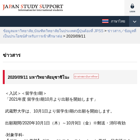
ภาษาไทย
ข้อมูลมหาวิทยาลัย,บัณฑิตวิทยาลัยในประเทศญี่ปุ่นต้องที่ JPSS
>
ข่าวสาร／ข้อมูลที่
เป็นประโยชน์สำหรับการเข้าศึกษาต่อ
> 2020/09/11
ข่าวสาร
2020/09/11 มหาวิทยาลัยมุซาชิโนะ
＜入試＞＜留学生Ⅰ期＞
「2021年度 留学生Ⅰ期10月より出願を開始します」
武蔵野大学は、10月1日より留学生Ⅰ期の出願を開始します。
出願期間/2020年10月1日（木）～10月9日（金）※郵送・消印有効
-対象学科-