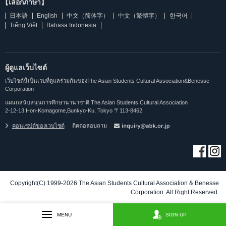
【เลือกภาษา】
日本語
English
中文（简体字）
中文（繁體字）
한국어
Tiếng Việt
Bahasa Indonesia
ผู้ดูแลเว็บไซต์
เว็บไซต์นี้เป็นเวบที่ดูแลร่วมกันของThe Asian Students Cultural Association&Benesse
Corporation
แผนกสนับสนุนการศึกษานานาชาติ The Asian Students Cultural Association
2-12-13 Hon-Komagome,Bunkyo-Ku, Tokyo 〒113-8462
คอนเซปต์ของเวบไซต์
ติดต่อสอบถาม
Copyright(C) 1999-2026 The Asian Students Cultural Association & Benesse
Corporation. All Right Reserved.
MENU
SIGN UP