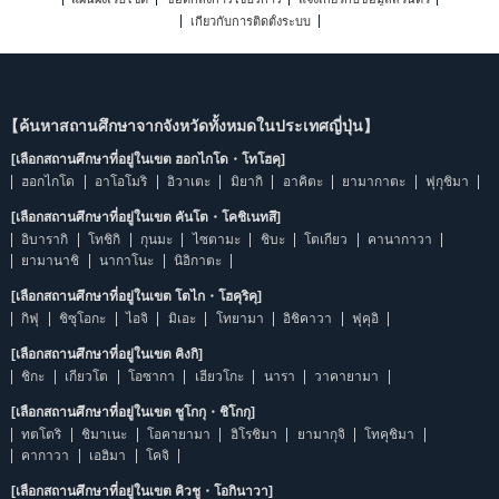
เกี่ยวกับการติดตั้งระบบ
【ค้นหาสถานศึกษาจากจังหวัดทั้งหมดในประเทศญี่ปุ่น】
[เลือกสถานศึกษาที่อยู่ในเขต ฮอกไกโด・โทโฮคุ]
ฮอกไกโด
อาโอโมริ
อิวาเตะ
มิยากิ
อาคิตะ
ยามากาตะ
ฟุกุชิมา
[เลือกสถานศึกษาที่อยู่ในเขต คันโต・โคชิเนทสึ]
อิบารากิ
โทชิกิ
กุนมะ
ไซตามะ
ชิบะ
โตเกียว
คานากาวา
ยามานาชิ
นากาโนะ
นิอิกาตะ
[เลือกสถานศึกษาที่อยู่ในเขต โตไก・โฮคุริคุ]
กิฟุ
ชิซุโอกะ
ไอจิ
มิเอะ
โทยามา
อิชิคาวา
ฟุคุอิ
[เลือกสถานศึกษาที่อยู่ในเขต คิงกิ]
ชิกะ
เกียวโต
โอซากา
เฮียวโกะ
นารา
วาคายามา
[เลือกสถานศึกษาที่อยู่ในเขต ชูโกกุ・ชิโกกุ]
ทตโตริ
ชิมาเนะ
โอคายามา
ฮิโรชิมา
ยามากุจิ
โทคุชิมา
คากาวา
เอฮิมา
โคจิ
[เลือกสถานศึกษาที่อยู่ในเขต คิวชู・โอกินาวา]