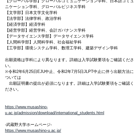
【グローバル学部】グローバルコミュニケーション学科、日本語コミュ
ニケーション学科、グローバルビジネス学科
【文学部】日本文学文化学科
【法学部】法律学科、政治学科
【経済学部】経済学科
【経営学部】経営学科、会計ガバナンス学科
【データサイエンス学部】データサイエンス学科
【人間科学部】人間科学科、社会福祉学科
【工学部】環境システム学科、数理工学科、建築デザイン学科
出願資格は学科により異なります。詳細は入学試験要項をご確認くださ
い。
※令和2年6月25日EJU中止、令和2年7月5日JLPT中止に伴う出願方法に
ついては
出願証明書の提出が必須になります。詳細は入学試験要項をご確認く
ださい。
https://www.musashino-
u.ac.jp/admission/download/international_students.html
-武蔵野大学ホームページ-
https://www.musashino-u.ac.jp/