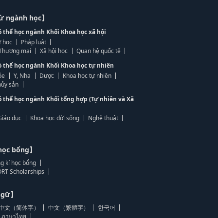
từ ngành học】
ó thể học ngành Khối Khoa học xã hội
 học
Pháp luật
, Thương mại
Xã hội học
Quan hệ quốc tế
ó thể học ngành Khối Khoa học tự nhiên
ỏe
Y, Nha
Dược
Khoa học tự nhiên
ủy sản
ó thể học ngành Khối tổng hợp (Tự nhiên và Xã
Giáo dục
Khoa học đời sống
Nghệ thuật
học bổng】
g kí học bổng
RT Scholarships
 ngữ】
中文（简体字）
中文（繁體字）
한국어
ภาษาไทย