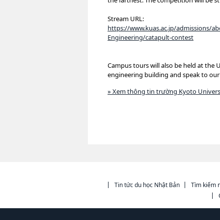
the farthest. The competition will be 
Stream URL:
https://www.kuas.ac.jp/admissions/ab
Engineering/catapult-contest
Campus tours will also be held at the
engineering building and speak to our p
» Xem thông tin trường Kyoto Univers
Tin tức du học Nhật Bản
Tìm kiếm n