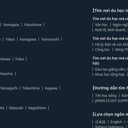
【Tìm nơi du học 
Tìm nơi du học mà c
Yamagata
Fukushima
Văn học
Ngôn ngữ
Kinh tế, Kinh doanh
Tìm nơi du học mà c
a
Tokyo
Kanagawa
Yamanashi
Hộ lý, Bảo vệ sức kh
Công học
Nông Th
Tìm nơi du học mà c
hikawa
Fukui
hội)
Đào tạo giảng viên, 
kayama
Khoa học tổng hợp
【Hướng dẫn tìm 
Yamaguchi
Tokushima
Kagawa
Tìm học bổng
Đăn
JAPAN STUDY SUPPO
ita
Miyazaki
Kagoshima
【Lựa chọn ngôn
日本語
English
Bahasa Indonesia