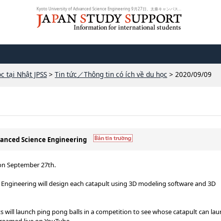
Kyoto University of Advanced Science Engineering 9月27日、太秦キャンパスにて...
c tại Nhật JPSS
>
Tin tức／Thông tin có ích về du học
> 2020/09/09
dvanced Science Engineering
 on September 27th.
f Engineering will design each catapult using 3D modeling software and 3D
ts will launch ping pong balls in a competition to see whose catapult can la