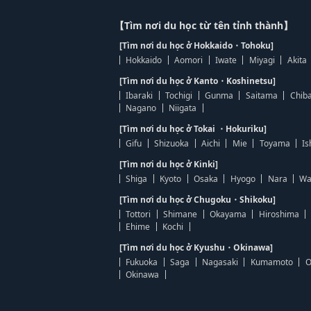
【Tìm nơi du học từ tên tỉnh thành】
[Tìm nơi du học ở Hokkaido・Tohoku]
Hokkaido
Aomori
Iwate
Miyagi
Akita
[Tìm nơi du học ở Kanto・Koshinetsu]
Ibaraki
Tochigi
Gunma
Saitama
Chib
Nagano
Niigata
[Tìm nơi du học ở Tokai ・Hokuriku]
Gifu
Shizuoka
Aichi
Mie
Toyama
Is
[Tìm nơi du học ở Kinki]
Shiga
Kyoto
Osaka
Hyogo
Nara
Wa
[Tìm nơi du học ở Chugoku・Shikoku]
Tottori
Shimane
Okayama
Hiroshima
Ehime
Kochi
[Tìm nơi du học ở Kyushu・Okinawa]
Fukuoka
Saga
Nagasaki
Kumamoto
O
Okinawa