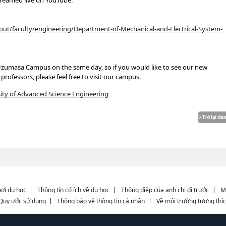
streamed live on YouTube.
out/faculty/engineering/Department-of-Mechanical-and-Electrical-System-
 Uzumasa Campus on the same day, so if you would like to see our new
rofessors, please feel free to visit our campus.
ity of Advanced Science Engineering
ơi du học
Thông tin có ích về du học
Thông điệp của anh chị đi trước
M
Quy ước sử dụng
Thông báo về thông tin cá nhân
Về môi trường tương thí