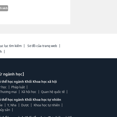
ục lục tìm kiếm
Sơ đồ của trang web
ch
từ ngành học】
ó thể học ngành Khối Khoa học xã hội
 học
Pháp luật
, Thương mại
Xã hội học
Quan hệ quốc tế
ó thể học ngành Khối Khoa học tự nhiên
ỏe
Y, Nha
Dược
Khoa học tự nhiên
ủy sản