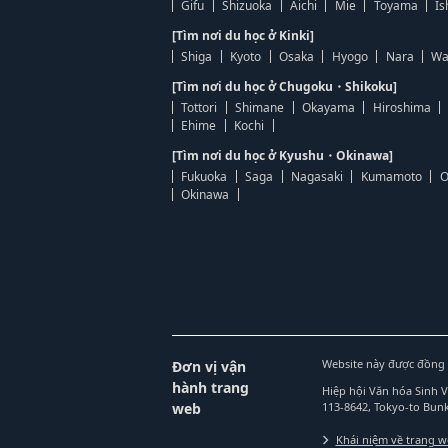
Gifu
Shizuoka
Aichi
Mie
Toyama
Is
[Tìm nơi du học ở Kinki]
Shiga
Kyoto
Osaka
Hyogo
Nara
Wa
[Tìm nơi du học ở Chugoku・Shikoku]
Tottori
Shimane
Okayama
Hiroshima
Ehime
Kochi
[Tìm nơi du học ở Kyushu・Okinawa]
Fukuoka
Saga
Nagasaki
Kumamoto
O
Okinawa
Website này được đồng 
Đơn vị vận
hành trang
Hiệp hội Văn hóa Sinh 
web
113-8642, Tokyo-to Bu
Khái niệm về trang 