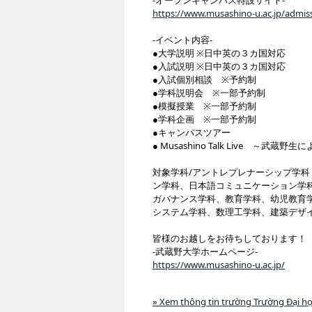
-オープンキャンパス特設サイト-
https://www.musashino-u.ac.jp/admiss
-イベント内容-
●大学説明 ※日中英の３カ国対応
●入試説明 ※日中英の３カ国対応
●入試個別相談 ※予約制
●学科説明会 ※一部予約制
●模擬授業 ※一部予約制
●学科企画 ※一部予約制
●キャンパスツアー
● Musashino Talk Live ～武
対象学科/アントレプレナーシップ学科
ン学科、日本語コミュニケーション学
ガバナンス学科、教育学科、幼児教育
システム学科、数理工学科、建築デザ
皆様のお越しをお待ちしております！
-武蔵野大学ホームページ-
https://www.musashino-u.ac.jp/
» Xem thông tin trường Trường Đại 