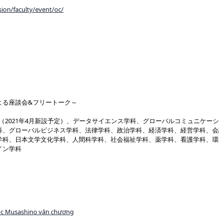
ion/faculty/event/oc/
蔵野生による座談会&フリートーク～
（2021年4月新設予定）、データサイエンス学科、グローバルコミュニケー
科、グローバルビジネス学科、法律学科、政治学科、経済学科、経営学科、会
学科、日本文学文化学科、人間科学科、社会福祉学科、薬学科、看護学科、環
イン学科
học Musashino văn chương