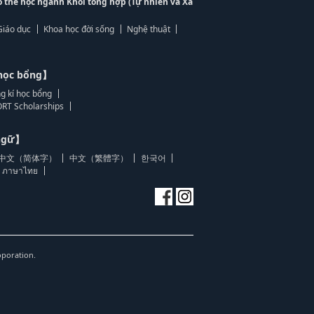
ó thể học ngành Khối tổng hợp (Tự nhiên và Xã
Giáo dục
Khoa học đời sống
Nghệ thuật
học bổng】
g kí học bổng
RT Scholarships
 ngữ】
中文（简体字）
中文（繁體字）
한국어
ภาษาไทย
oporation.