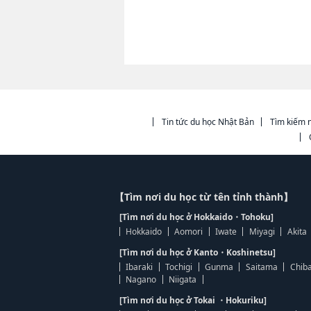
Tin tức du học Nhật Bản
Tìm kiếm n
【Tìm nơi du học từ tên tỉnh thành】
[Tìm nơi du học ở Hokkaido・Tohoku]
Hokkaido
Aomori
Iwate
Miyagi
Akita
[Tìm nơi du học ở Kanto・Koshinetsu]
Ibaraki
Tochigi
Gunma
Saitama
Chib
Nagano
Niigata
[Tìm nơi du học ở Tokai ・Hokuriku]