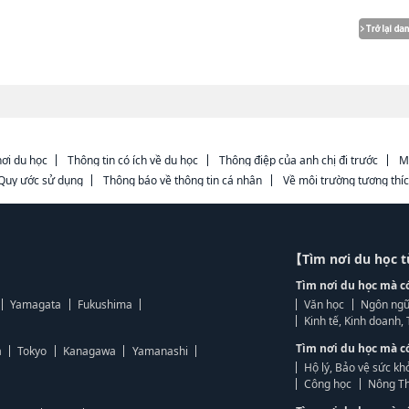
ơi du học
Thông tin có ích về du học
Thông điệp của anh chị đi trước
M
Quy ước sử dụng
Thông báo về thông tin cá nhân
Về môi trường tương thí
【Tìm nơi du học 
Tìm nơi du học mà c
Yamagata
Fukushima
Văn học
Ngôn ngữ
Kinh tế, Kinh doanh
Tìm nơi du học mà c
a
Tokyo
Kanagawa
Yamanashi
Hộ lý, Bảo vệ sức kh
Công học
Nông Th