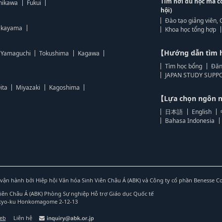
Tìm nơi du học mà c
hikawa
Fukui
hội)
Đào tạo giảng viên, 
kayama
Khoa học tổng hợp
【Hướng dẫn tìm 
Yamaguchi
Tokushima
Kagawa
Tìm học bổng
Đăn
JAPAN STUDY SUPPO
ita
Miyazaki
Kagoshima
【Lựa chọn ngôn
日本語
English
Bahasa Indonesia
vận hành bởi Hiệp hội Văn hóa Sinh Viên Châu Á (ABK) và Công ty cổ phần Benesse C
Viên Châu Á (ABK) Phòng Sự nghiệp Hỗ trợ Giáo dục Quốc tế
nkyo-ku Honkomagome 2-12-13
web
Liên hệ