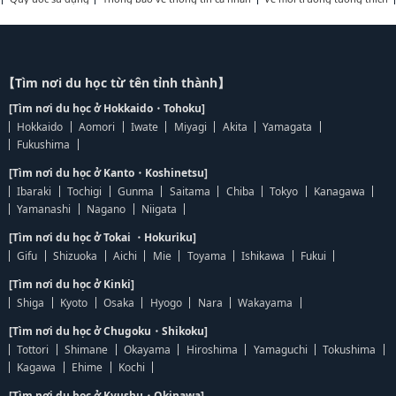
【Tìm nơi du học từ tên tỉnh thành】
[Tìm nơi du học ở Hokkaido・Tohoku]
Hokkaido
Aomori
Iwate
Miyagi
Akita
Yamagata
Fukushima
[Tìm nơi du học ở Kanto・Koshinetsu]
Ibaraki
Tochigi
Gunma
Saitama
Chiba
Tokyo
Kanagawa
Yamanashi
Nagano
Niigata
[Tìm nơi du học ở Tokai ・Hokuriku]
Gifu
Shizuoka
Aichi
Mie
Toyama
Ishikawa
Fukui
[Tìm nơi du học ở Kinki]
Shiga
Kyoto
Osaka
Hyogo
Nara
Wakayama
[Tìm nơi du học ở Chugoku・Shikoku]
Tottori
Shimane
Okayama
Hiroshima
Yamaguchi
Tokushima
Kagawa
Ehime
Kochi
[Tìm nơi du học ở Kyushu・Okinawa]