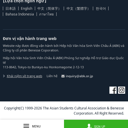
【Lựa chọn ngôn ngữ】
日本語
English
中文（简体字）
中文（繁體字）
한국어
Bahasa Indonesia
ภาษาไทย
Đơn vị vận hành trang web
Website này được đồng vận hành bởi Hiệp hội Văn hóa Sinh Viên Châu Á (ABK) và
Công ty cổ phần Benesse Coporation.
Hiệp hội Văn hóa Sinh Viên Châu Á (ABK) Phòng Sự nghiệp Hỗ trợ Giáo dục Quốc
tế
113-8642, Tokyo-to Bunkyo-ku Honkomagome 2-12-13
Khái niệm về trang web
Liên hệ
Copyright(C) 1999-2026 The Asian Students Cultural Association & Benesse
Corporation. All Right Reserved.
MENU
SIGN UP