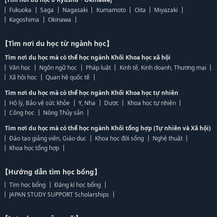
Fukuoka
Saga
Nagasaki
Kumamoto
Oita
Miyazaki
Kagoshima
Okinawa
【Tìm nơi du học từ ngành học】
Tìm nơi du học mà có thể học ngành Khối Khoa học xã hội
Văn học
Ngôn ngữ học
Pháp luật
Kinh tế, Kinh doanh, Thương mại
Xã hội học
Quan hệ quốc tế
Tìm nơi du học mà có thể học ngành Khối Khoa học tự nhiên
Hộ lý, Bảo vệ sức khỏe
Y, Nha
Dược
Khoa học tự nhiên
Công học
Nông Thủy sản
Tìm nơi du học mà có thể học ngành Khối tổng hợp (Tự nhiên và Xã hội)
Đào tạo giảng viên, Giáo dục
Khoa học đời sống
Nghệ thuật
Khoa học tổng hợp
【Hướng dẫn tìm học bổng】
Tìm học bổng
Đăng kí học bổng
JAPAN STUDY SUPPORT Scholarships