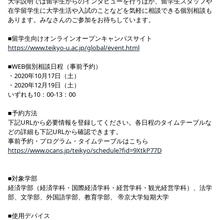
大学説明では留学生からのインタビューを行うほか、留学生スタッフや
在学留学生に大学生活や入試のことなどを気軽に相談できる個別相談も
あります。みなさんのご参加をお待ちしています。
■留学生向けオンラインオープンキャンパスサイト
https://www.teikyo-u.ac.jp/global/event.html
■WEB個別相談日程（事前予約）
・2020年10月17日（土）
・2020年12月19日（土）
いずれも10：00-13：00
■予約方法
下記URLから必要情報を登録してください。各日程のタイムテーブルな
どの詳細も下記URLから確認できます。
事前予約・プログラム・タイムテーブルはこちら
https://www.ocans.jp/teikyo/schedule?fid=9XtkP77D
■対象学部
経済学部（経済学科・国際経済学科・経営学科・観光経営学科）、法学
部、文学部、外国語学部、教育学部、 帝京大学短期大学
■使用デバイス