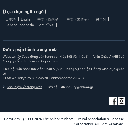
【Lựa chọn ngôn ngữ】
日本語
English
中文（简体字）
中文（繁體字）
한국어
Bahasa Indonesia
ภาษาไทย
Đơn vị vận hành trang web
Website này được đồng vận hành bởi Hiệp hội Văn hóa Sinh Viên Châu Á (ABK) và
Công ty cổ phần Benesse Coporation.
Hiệp hội Văn hóa Sinh Viên Châu Á (ABK) Phòng Sự nghiệp Hỗ trợ Giáo dục Quốc
tế
113-8642, Tokyo-to Bunkyo-ku Honkomagome 2-12-13
Khái niệm về trang web
Liên hệ
Copyright(C) 1999-2026 The Asian Students Cultural Association & Benesse
Corporation. All Right Reserved.