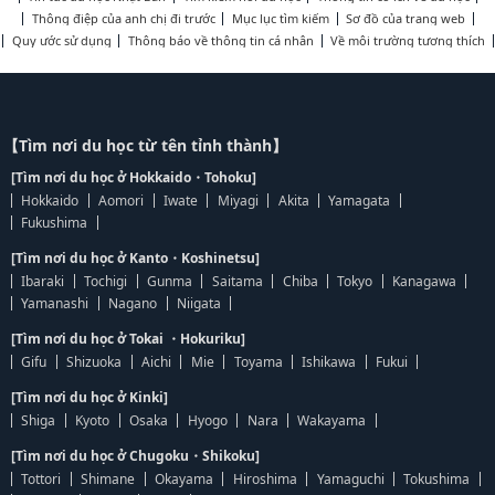
Thông điệp của anh chị đi trước
Mục lục tìm kiếm
Sơ đồ của trang web
Quy ước sử dụng
Thông báo về thông tin cá nhân
Về môi trường tương thích
【Tìm nơi du học từ tên tỉnh thành】
[Tìm nơi du học ở Hokkaido・Tohoku]
Hokkaido
Aomori
Iwate
Miyagi
Akita
Yamagata
Fukushima
[Tìm nơi du học ở Kanto・Koshinetsu]
Ibaraki
Tochigi
Gunma
Saitama
Chiba
Tokyo
Kanagawa
Yamanashi
Nagano
Niigata
[Tìm nơi du học ở Tokai ・Hokuriku]
Gifu
Shizuoka
Aichi
Mie
Toyama
Ishikawa
Fukui
[Tìm nơi du học ở Kinki]
Shiga
Kyoto
Osaka
Hyogo
Nara
Wakayama
[Tìm nơi du học ở Chugoku・Shikoku]
Tottori
Shimane
Okayama
Hiroshima
Yamaguchi
Tokushima