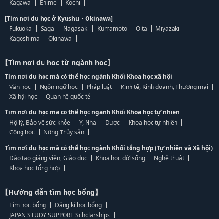
Kagawa
Ehime
Kochi
[Tìm nơi du học ở Kyushu・Okinawa]
Fukuoka
Saga
Nagasaki
Kumamoto
Oita
Miyazaki
Kagoshima
Okinawa
【Tìm nơi du học từ ngành học】
Tìm nơi du học mà có thể học ngành Khối Khoa học xã hội
Văn học
Ngôn ngữ học
Pháp luật
Kinh tế, Kinh doanh, Thương mại
Xã hội học
Quan hệ quốc tế
Tìm nơi du học mà có thể học ngành Khối Khoa học tự nhiên
Hộ lý, Bảo vệ sức khỏe
Y, Nha
Dược
Khoa học tự nhiên
Công học
Nông Thủy sản
Tìm nơi du học mà có thể học ngành Khối tổng hợp (Tự nhiên và Xã hội)
Đào tạo giảng viên, Giáo dục
Khoa học đời sống
Nghệ thuật
Khoa học tổng hợp
【Hướng dẫn tìm học bổng】
Tìm học bổng
Đăng kí học bổng
JAPAN STUDY SUPPORT Scholarships