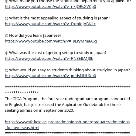
◎ What made you choose the school and department you applied to?
https://www.youtube.com/watch?v=nkJORsXVCp0
◎ What is the most appealing aspect of studying in Japan?
https://www.youtube.com/watch?v=ExmfoJABN1c
◎ How did you learn Japanese?
https://www.youtube.com/watch?v=_9LryMmaA6g
◎ What was the cost of getting set up to study in Japan?
https://www.youtube.com/watch?v=RN3EIIA1J8k
◎ What would you say to students thinking about studying in Japan?
https://www.youtube.com/watch?v=jpfdsNHUXu0
***********************************************************
****************
The GIGA Program, the four-year undergraduate program conducted
in English, has just released the Application Guidebook for those
seeking admission in September 2020.
https://www.sfc.keio.ac.jp/en/admissions/undergraduate/admissions
_for_overseas.html
***********************************************************