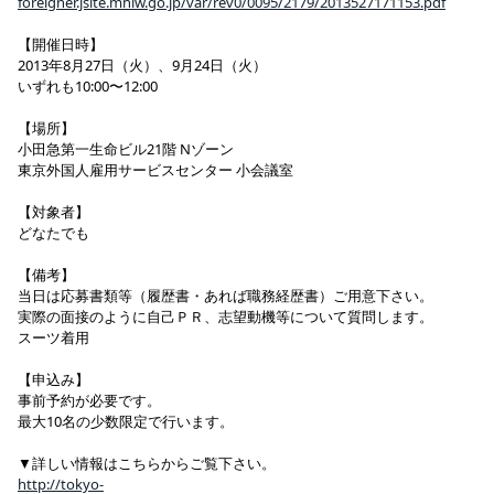
foreigner.jsite.mhlw.go.jp/var/rev0/0095/2179/2013527171153.pdf
【開催日時】
2013年8月27日（火）、9月24日（火）
いずれも10:00〜12:00
【場所】
小田急第一生命ビル21階 Nゾーン
東京外国人雇用サービスセンター 小会議室
【対象者】
どなたでも
【備考】
当日は応募書類等（履歴書・あれば職務経歴書）ご用意下さい。
実際の面接のように自己ＰＲ、志望動機等について質問します。
スーツ着用
【申込み】
事前予約が必要です。
最大10名の少数限定で行います。
▼詳しい情報はこちらからご覧下さい。
http://tokyo-