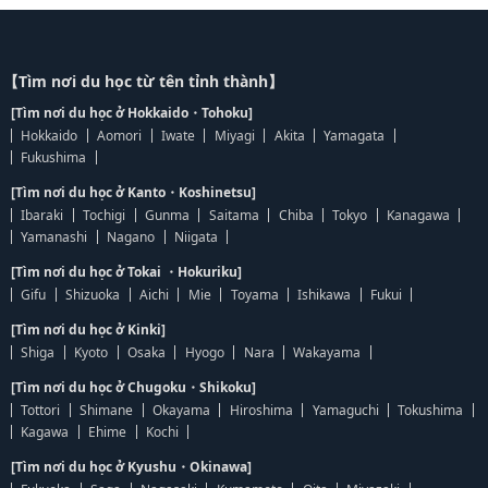
【Tìm nơi du học từ tên tỉnh thành】
[Tìm nơi du học ở Hokkaido・Tohoku]
Hokkaido
Aomori
Iwate
Miyagi
Akita
Yamagata
Fukushima
[Tìm nơi du học ở Kanto・Koshinetsu]
Ibaraki
Tochigi
Gunma
Saitama
Chiba
Tokyo
Kanagawa
Yamanashi
Nagano
Niigata
[Tìm nơi du học ở Tokai ・Hokuriku]
Gifu
Shizuoka
Aichi
Mie
Toyama
Ishikawa
Fukui
[Tìm nơi du học ở Kinki]
Shiga
Kyoto
Osaka
Hyogo
Nara
Wakayama
[Tìm nơi du học ở Chugoku・Shikoku]
Tottori
Shimane
Okayama
Hiroshima
Yamaguchi
Tokushima
Kagawa
Ehime
Kochi
[Tìm nơi du học ở Kyushu・Okinawa]