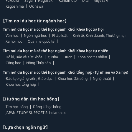
Fukuoka
Saga
Nagasaki
Kumamoto
Oita
Miyazaki
Kagoshima
Okinawa
【Tìm nơi du học từ ngành học】
Tìm nơi du học mà có thể học ngành Khối Khoa học xã hội
Văn học
Ngôn ngữ học
Pháp luật
Kinh tế, Kinh doanh, Thương mại
Xã hội học
Quan hệ quốc tế
Tìm nơi du học mà có thể học ngành Khối Khoa học tự nhiên
Hộ lý, Bảo vệ sức khỏe
Y, Nha
Dược
Khoa học tự nhiên
Công học
Nông Thủy sản
Tìm nơi du học mà có thể học ngành Khối tổng hợp (Tự nhiên và Xã hội)
Đào tạo giảng viên, Giáo dục
Khoa học đời sống
Nghệ thuật
Khoa học tổng hợp
【Hướng dẫn tìm học bổng】
Tìm học bổng
Đăng kí học bổng
JAPAN STUDY SUPPORT Scholarships
【Lựa chọn ngôn ngữ】