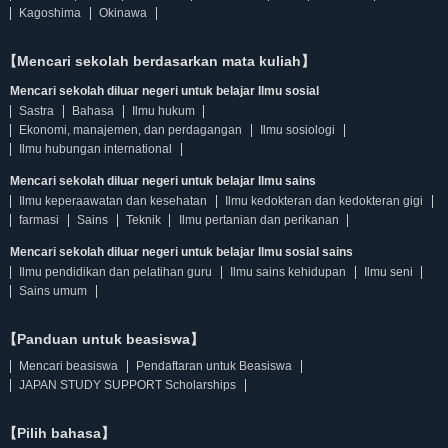
Kagoshima
Okinawa
【Mencari sekolah berdasarkan mata kuliah】
Mencari sekolah diluar negeri untuk belajar Ilmu sosial
Sastra
Bahasa
Ilmu hukum
Ekonomi, manajemen, dan perdagangan
Ilmu sosiologi
Ilmu hubungan international
Mencari sekolah diluar negeri untuk belajar Ilmu sains
Ilmu keperaawatan dan kesehatan
Ilmu kedokteran dan kedokteran gigi
farmasi
Sains
Teknik
Ilmu pertanian dan perikanan
Mencari sekolah diluar negeri untuk belajar Ilmu sosial sains
Ilmu pendidikan dan pelatihan guru
Ilmu sains kehidupan
Ilmu seni
Sains umum
【Panduan untuk beasiswa】
Mencari beasiswa
Pendaftaran untuk Beasiswa
JAPAN STUDY SUPPORT Scholarships
【Pilih bahasa】