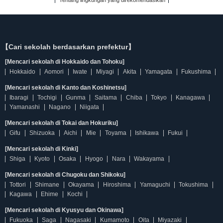
Tentang lingkungan yang direkomendasikan
【Cari sekolah berdasarkan prefektur】
[Mencari sekolah di Hokkaido dan Tohoku]
Hokkaido
Aomori
Iwate
Miyagi
Akita
Yamagata
Fukushima
[Mencari sekolah di Kanto dan Koshinetsu]
Ibaragi
Tochigi
Gunma
Saitama
Chiba
Tokyo
Kanagawa
Yamanashi
Nagano
Niigata
[Mencari sekolah di Tokai dan Hokuriku]
Gifu
Shizuoka
Aichi
Mie
Toyama
Ishikawa
Fukui
[Mencari sekolah di Kinki]
Shiga
Kyoto
Osaka
Hyogo
Nara
Wakayama
[Mencari sekolah di Chugoku dan Shikoku]
Tottori
Shimane
Okayama
Hiroshima
Yamaguchi
Tokushima
Kagawa
Ehime
Kochi
[Mencari sekolah di Kyusyu dan Okinawa]
Fukuoka
Saga
Nagasaki
Kumamoto
Oita
Miyazaki