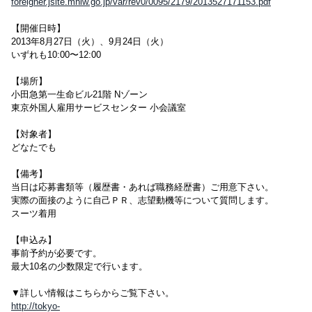
foreigner.jsite.mhlw.go.jp/var/rev0/0095/2179/2013527171153.pdf
【開催日時】
2013年8月27日（火）、9月24日（火）
いずれも10:00〜12:00
【場所】
小田急第一生命ビル21階 Nゾーン
東京外国人雇用サービスセンター 小会議室
【対象者】
どなたでも
【備考】
当日は応募書類等（履歴書・あれば職務経歴書）ご用意下さい。
実際の面接のように自己ＰＲ、志望動機等について質問します。
スーツ着用
【申込み】
事前予約が必要です。
最大10名の少数限定で行います。
▼詳しい情報はこちらからご覧下さい。
http://tokyo-