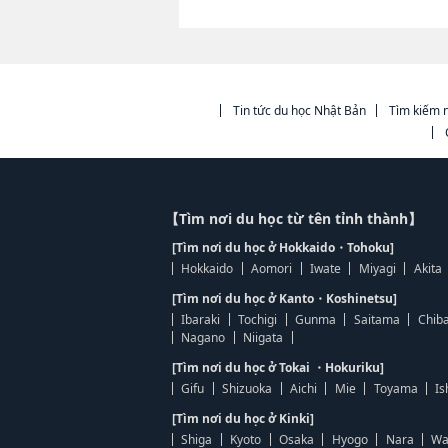
Tin tức du học Nhật Bản
Tìm kiếm n
【Tìm nơi du học từ tên tỉnh thành】
[Tìm nơi du học ở Hokkaido・Tohoku]
Hokkaido
Aomori
Iwate
Miyagi
Akita
[Tìm nơi du học ở Kanto・Koshinetsu]
Ibaraki
Tochigi
Gunma
Saitama
Chib
Nagano
Niigata
[Tìm nơi du học ở Tokai ・Hokuriku]
Gifu
Shizuoka
Aichi
Mie
Toyama
Is
[Tìm nơi du học ở Kinki]
Shiga
Kyoto
Osaka
Hyogo
Nara
Wa