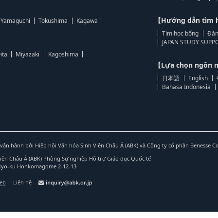
【Hướng dẫn tìm 
Yamaguchi
Tokushima
Kagawa
Tìm học bổng
Đăn
JAPAN STUDY SUPPO
ita
Miyazaki
Kagoshima
【Lựa chọn ngôn
日本語
English
Bahasa Indonesia
vận hành bởi Hiệp hội Văn hóa Sinh Viên Châu Á (ABK) và Công ty cổ phần Benesse C
Viên Châu Á (ABK) Phòng Sự nghiệp Hỗ trợ Giáo dục Quốc tế
nkyo-ku Honkomagome 2-12-13
web
Liên hệ