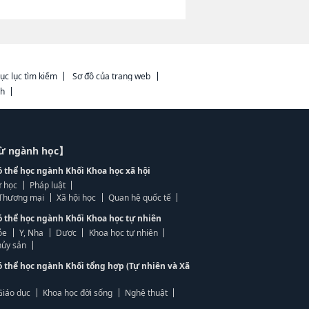
ục lục tìm kiếm
Sơ đồ của trang web
ch
từ ngành học】
ó thể học ngành Khối Khoa học xã hội
 học
Pháp luật
, Thương mại
Xã hội học
Quan hệ quốc tế
ó thể học ngành Khối Khoa học tự nhiên
ỏe
Y, Nha
Dược
Khoa học tự nhiên
ủy sản
ó thể học ngành Khối tổng hợp (Tự nhiên và Xã
Giáo dục
Khoa học đời sống
Nghệ thuật