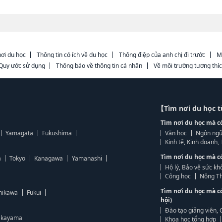
ơi du học
Thông tin có ích về du học
Thông điệp của anh chị đi trước
M
Quy ước sử dụng
Thông báo về thông tin cá nhân
Về môi trường tương thí
【Tìm nơi du học 
Tìm nơi du học mà c
Yamagata
Fukushima
Văn học
Ngôn ngữ
Kinh tế, Kinh doanh
Tìm nơi du học mà c
a
Tokyo
Kanagawa
Yamanashi
Hộ lý, Bảo vệ sức kh
Công học
Nông Th
Tìm nơi du học mà c
hikawa
Fukui
hội)
Đào tạo giảng viên, 
kayama
Khoa học tổng hợp