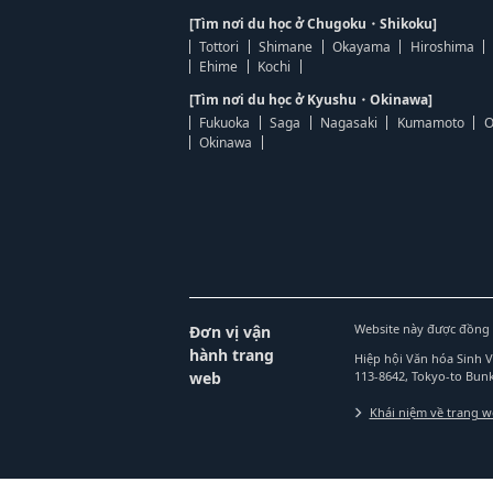
[Tìm nơi du học ở Chugoku・Shikoku]
Tottori
Shimane
Okayama
Hiroshima
Ehime
Kochi
[Tìm nơi du học ở Kyushu・Okinawa]
Fukuoka
Saga
Nagasaki
Kumamoto
O
Okinawa
Website này được đồng 
Đơn vị vận
hành trang
Hiệp hội Văn hóa Sinh 
web
113-8642, Tokyo-to Bu
Khái niệm về trang 