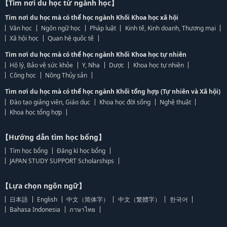
【Tìm nơi du học từ ngành học】
Tìm nơi du học mà có thể học ngành Khối Khoa học xã hội
Văn học
Ngôn ngữ học
Pháp luật
Kinh tế, Kinh doanh, Thương mại
Xã hội học
Quan hệ quốc tế
Tìm nơi du học mà có thể học ngành Khối Khoa học tự nhiên
Hộ lý, Bảo vệ sức khỏe
Y, Nha
Dược
Khoa học tự nhiên
Công học
Nông Thủy sản
Tìm nơi du học mà có thể học ngành Khối tổng hợp (Tự nhiên và Xã hội)
Đào tạo giảng viên, Giáo dục
Khoa học đời sống
Nghệ thuật
Khoa học tổng hợp
【Hướng dẫn tìm học bổng】
Tìm học bổng
Đăng kí học bổng
JAPAN STUDY SUPPORT Scholarships
【Lựa chọn ngôn ngữ】
日本語
English
中文（简体字）
中文（繁體字）
한국어
Bahasa Indonesia
ภาษาไทย