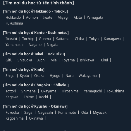
【Tìm nơi du học từ tên tỉnh thành】
[Tìm nơi du học ở Hokkaido・Tohoku]
Hokkaido
Aomori
Iwate
Miyagi
Akita
Yamagata
Fukushima
[Tìm nơi du học ở Kanto・Koshinetsu]
Ibaraki
Tochigi
Gunma
Saitama
Chiba
Tokyo
Kanagawa
Yamanashi
Nagano
Niigata
[Tìm nơi du học ở Tokai ・Hokuriku]
Gifu
Shizuoka
Aichi
Mie
Toyama
Ishikawa
Fukui
[Tìm nơi du học ở Kinki]
Shiga
Kyoto
Osaka
Hyogo
Nara
Wakayama
[Tìm nơi du học ở Chugoku・Shikoku]
Tottori
Shimane
Okayama
Hiroshima
Yamaguchi
Tokushima
Kagawa
Ehime
Kochi
[Tìm nơi du học ở Kyushu・Okinawa]
Fukuoka
Saga
Nagasaki
Kumamoto
Oita
Miyazaki
Kagoshima
Okinawa