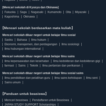
[Mencari sekolah di Kyusyu dan Okinawa]
Fukuoka
Saga
Nagasaki
Kumamoto
Oita
Miyazaki
Kagoshima
Okinawa
【Mencari sekolah berdasarkan mata kuliah】
Mencari sekolah diluar negeri untuk belajar Ilmu sosial
Sastra
Bahasa
Ilmu hukum
Ekonomi, manajemen, dan perdagangan
Ilmu sosiologi
Ilmu hubungan international
Mencari sekolah diluar negeri untuk belajar Ilmu sains
Ilmu keperaawatan dan kesehatan
Ilmu kedokteran dan kedokteran gigi
farmasi
Sains
Teknik
Ilmu pertanian dan perikanan
Mencari sekolah diluar negeri untuk belajar Ilmu sosial sains
Ilmu pendidikan dan pelatihan guru
Ilmu sains kehidupan
Ilmu seni
Sains umum
【Panduan untuk beasiswa】
Mencari beasiswa
Pendaftaran untuk Beasiswa
JAPAN STUDY SUPPORT Scholarships