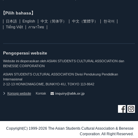
【Pilih bahasa】
日本語
English
中文（简体字）
中文（繁體字）
한국어
Tiếng Việt
ภาษาไทย
Pengoperasi website
Website ini dioperasikan oleh ASIAN STUDENTS CULTURAL ASSOCIATION dan
BENESSE CORPORATION
ASIAN STUDENTS CULTURAL ASSOCIATION Divisi Pendukung Pendidikan
Internasional
2-12-13 HONKOMAGOME, BUNKYO-KU, TOKYO 113-8642
Konsep website
Kontak
Copyright(C) 1999-2026 The Asian Students Cultural Association & Benesse
Corporation. All Right Reserved.