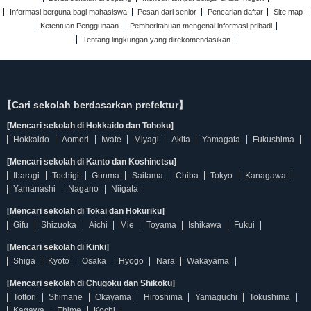
Informasi berguna bagi mahasiswa
Pesan dari senior
Pencarian daftar
Site map
Ketentuan Penggunaan
Pemberitahuan mengenai informasi pribadi
Tentang lingkungan yang direkomendasikan
【Cari sekolah berdasarkan prefektur】
[Mencari sekolah di Hokkaido dan Tohoku]
Hokkaido
Aomori
Iwate
Miyagi
Akita
Yamagata
Fukushima
[Mencari sekolah di Kanto dan Koshinetsu]
Ibaragi
Tochigi
Gunma
Saitama
Chiba
Tokyo
Kanagawa
Yamanashi
Nagano
Niigata
[Mencari sekolah di Tokai dan Hokuriku]
Gifu
Shizuoka
Aichi
Mie
Toyama
Ishikawa
Fukui
[Mencari sekolah di Kinki]
Shiga
Kyoto
Osaka
Hyogo
Nara
Wakayama
[Mencari sekolah di Chugoku dan Shikoku]
Tottori
Shimane
Okayama
Hiroshima
Yamaguchi
Tokushima
Kagawa
Ehime
Kochi