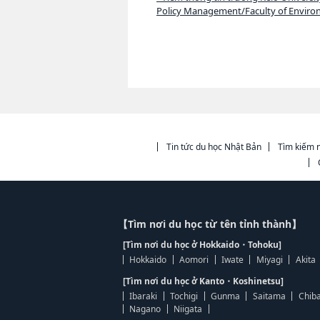
Policy Management/Faculty of Enviro
Tin tức du học Nhật Bản
Tìm kiếm n
【Tìm nơi du học từ tên tỉnh thành】
[Tìm nơi du học ở Hokkaido・Tohoku]
Hokkaido
Aomori
Iwate
Miyagi
Akita
[Tìm nơi du học ở Kanto・Koshinetsu]
Ibaraki
Tochigi
Gunma
Saitama
Chib
Nagano
Niigata