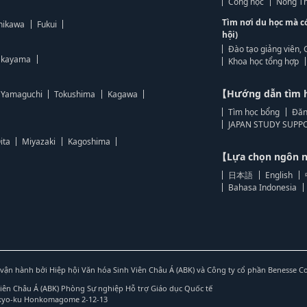
Công học
Nông Th
Tìm nơi du học mà c
hikawa
Fukui
hội)
Đào tạo giảng viên, 
kayama
Khoa học tổng hợp
【Hướng dẫn tìm 
Yamaguchi
Tokushima
Kagawa
Tìm học bổng
Đăn
JAPAN STUDY SUPPO
ita
Miyazaki
Kagoshima
【Lựa chọn ngôn
日本語
English
Bahasa Indonesia
vận hành bởi Hiệp hội Văn hóa Sinh Viên Châu Á (ABK) và Công ty cổ phần Benesse C
Viên Châu Á (ABK) Phòng Sự nghiệp Hỗ trợ Giáo dục Quốc tế
nkyo-ku Honkomagome 2-12-13