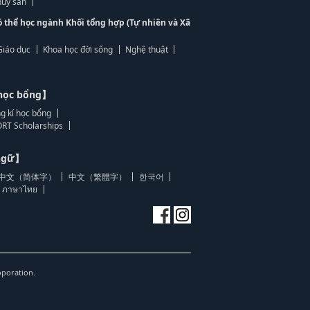
ủy sản
ó thể học ngành Khối tổng hợp (Tự nhiên và Xã
Giáo dục
Khoa học đời sống
Nghệ thuật
học bổng】
g kí học bổng
RT Scholarships
 ngữ】
中文（简体字）
中文（繁體字）
한국어
ภาษาไทย
oporation.