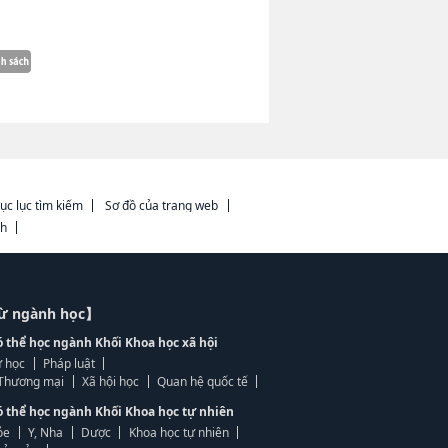
ục lục tìm kiếm
Sơ đồ của trang web
ch
từ ngành học】
ó thể học ngành Khối Khoa học xã hội
 học
Pháp luật
, Thương mại
Xã hội học
Quan hệ quốc tế
ó thể học ngành Khối Khoa học tự nhiên
ỏe
Y, Nha
Dược
Khoa học tự nhiên