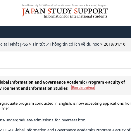
Keio University GIGA (Global Information and Governance Academic) Program -Fa...
c tại Nhật JPSS
>
Tin tức／Thông tin có ích về du học
> 2019/01/16
(Global Information and Governance Academic) Program -Faculty of
vironment and Information Studies
rgraduate program conducted in English, is now accepting applications fr
 2019.
ions/undergraduate/admissions_for_overseas.html
ty GIGA (Global Information and Governance Academic) Program -Faculty of