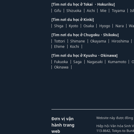
[Tìm nơi du học ở Tokai ・Hokuriku]
Gifu
Shizuoka
Aichi
Mie
Toyama
Is
[Tìm nơi du học ở Kinki]
Shiga
Kyoto
Osaka
Hyogo
Nara
Wa
[Tìm nơi du học ở Chugoku・Shikoku]
Tottori
Shimane
Okayama
Hiroshima
Ehime
Kochi
[Tìm nơi du học ở Kyushu・Okinawa]
Fukuoka
Saga
Nagasaki
Kumamoto
O
Okinawa
Website này được đồng 
Đơn vị vận
hành trang
Hiệp hội Văn hóa Sinh 
web
113-8642, Tokyo-to Bu