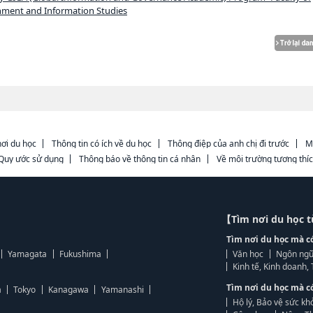
nment and Information Studies
ơi du học
Thông tin có ích về du học
Thông điệp của anh chị đi trước
M
Quy ước sử dụng
Thông báo về thông tin cá nhân
Về môi trường tương thí
【Tìm nơi du học 
Tìm nơi du học mà c
Yamagata
Fukushima
Văn học
Ngôn ngữ
Kinh tế, Kinh doanh
Tìm nơi du học mà c
a
Tokyo
Kanagawa
Yamanashi
Hộ lý, Bảo vệ sức kh