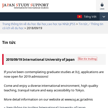
Tiếng Việt
Trang thông tin về du học đại học,cao học tại Nhật JPSS
>
Tin tức／Thông tin
có ích về du học
> 2018/09/19
Tin tức
2018/09/19 International University of Japan
If you’ve been contemplating graduate studies at IUJ, applications are
now open for 2019 admissions!
Come and enjoy a diverse international environment, high quality
teaching, tranquil nature and easy accessibility to Tokyo.
More detail information on our website at www.iuj.ac.jp/admis
» Xem thông tin trường International University of Japan