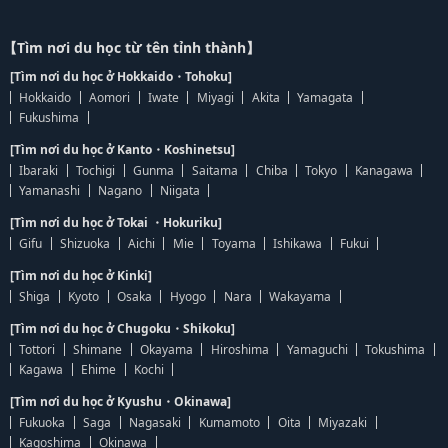
【Tìm nơi du học từ tên tỉnh thành】
[Tìm nơi du học ở Hokkaido・Tohoku]
Hokkaido
Aomori
Iwate
Miyagi
Akita
Yamagata
Fukushima
[Tìm nơi du học ở Kanto・Koshinetsu]
Ibaraki
Tochigi
Gunma
Saitama
Chiba
Tokyo
Kanagawa
Yamanashi
Nagano
Niigata
[Tìm nơi du học ở Tokai ・Hokuriku]
Gifu
Shizuoka
Aichi
Mie
Toyama
Ishikawa
Fukui
[Tìm nơi du học ở Kinki]
Shiga
Kyoto
Osaka
Hyogo
Nara
Wakayama
[Tìm nơi du học ở Chugoku・Shikoku]
Tottori
Shimane
Okayama
Hiroshima
Yamaguchi
Tokushima
Kagawa
Ehime
Kochi
[Tìm nơi du học ở Kyushu・Okinawa]
Fukuoka
Saga
Nagasaki
Kumamoto
Oita
Miyazaki
Kagoshima
Okinawa