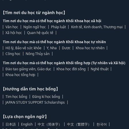
【Tìm nơi du học từ ngành học】
Tìm nơi du học mà có thể học ngành Khối Khoa học xã hội
Văn học
Ngôn ngữ học
Pháp luật
Kinh tế, Kinh doanh, Thương mại
Xã hội học
Quan hệ quốc tế
Tìm nơi du học mà có thể học ngành Khối Khoa học tự nhiên
Hộ lý, Bảo vệ sức khỏe
Y, Nha
Dược
Khoa học tự nhiên
Công học
Nông Thủy sản
Tìm nơi du học mà có thể học ngành Khối tổng hợp (Tự nhiên và Xã hội)
Đào tạo giảng viên, Giáo dục
Khoa học đời sống
Nghệ thuật
Khoa học tổng hợp
【Hướng dẫn tìm học bổng】
Tìm học bổng
Đăng kí học bổng
JAPAN STUDY SUPPORT Scholarships
【Lựa chọn ngôn ngữ】
日本語
English
中文（简体字）
中文（繁體字）
한국어