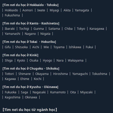
[Tìm nơi du học ở Hokkaido・Tohoku]
Hokkaido
Aomori
Iwate
Miyagi
Akita
Yamagata
Fukushima
[Tìm nơi du học ở Kanto・Koshinetsu]
Ibaraki
Tochigi
Gunma
Saitama
Chiba
Tokyo
Kanagawa
Yamanashi
Nagano
Niigata
[Tìm nơi du học ở Tokai ・Hokuriku]
Gifu
Shizuoka
Aichi
Mie
Toyama
Ishikawa
Fukui
[Tìm nơi du học ở Kinki]
Shiga
Kyoto
Osaka
Hyogo
Nara
Wakayama
[Tìm nơi du học ở Chugoku・Shikoku]
Tottori
Shimane
Okayama
Hiroshima
Yamaguchi
Tokushima
Kagawa
Ehime
Kochi
[Tìm nơi du học ở Kyushu・Okinawa]
Fukuoka
Saga
Nagasaki
Kumamoto
Oita
Miyazaki
Kagoshima
Okinawa
【Tìm nơi du học từ ngành học】