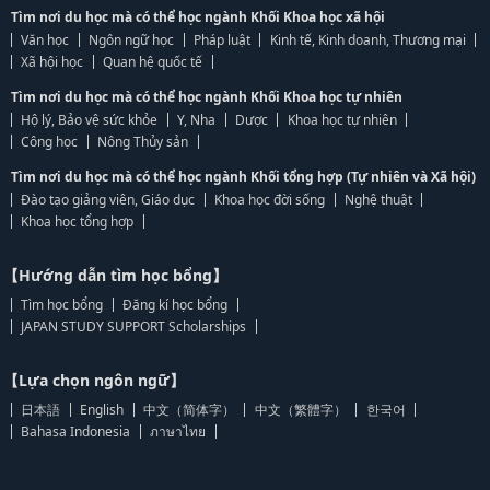
Tìm nơi du học mà có thể học ngành Khối Khoa học xã hội
Văn học
Ngôn ngữ học
Pháp luật
Kinh tế, Kinh doanh, Thương mại
Xã hội học
Quan hệ quốc tế
Tìm nơi du học mà có thể học ngành Khối Khoa học tự nhiên
Hộ lý, Bảo vệ sức khỏe
Y, Nha
Dược
Khoa học tự nhiên
Công học
Nông Thủy sản
Tìm nơi du học mà có thể học ngành Khối tổng hợp (Tự nhiên và Xã hội)
Đào tạo giảng viên, Giáo dục
Khoa học đời sống
Nghệ thuật
Khoa học tổng hợp
【Hướng dẫn tìm học bổng】
Tìm học bổng
Đăng kí học bổng
JAPAN STUDY SUPPORT Scholarships
【Lựa chọn ngôn ngữ】
日本語
English
中文（简体字）
中文（繁體字）
한국어
Bahasa Indonesia
ภาษาไทย