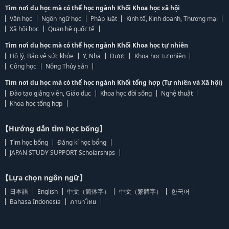
Tìm nơi du học mà có thể học ngành Khối Khoa học xã hội
Văn học
Ngôn ngữ học
Pháp luật
Kinh tế, Kinh doanh, Thương mại
Xã hội học
Quan hệ quốc tế
Tìm nơi du học mà có thể học ngành Khối Khoa học tự nhiên
Hộ lý, Bảo vệ sức khỏe
Y, Nha
Dược
Khoa học tự nhiên
Công học
Nông Thủy sản
Tìm nơi du học mà có thể học ngành Khối tổng hợp (Tự nhiên và Xã hội)
Đào tạo giảng viên, Giáo dục
Khoa học đời sống
Nghệ thuật
Khoa học tổng hợp
【Hướng dẫn tìm học bổng】
Tìm học bổng
Đăng kí học bổng
JAPAN STUDY SUPPORT Scholarships
【Lựa chọn ngôn ngữ】
日本語
English
中文（简体字）
中文（繁體字）
한국어
Bahasa Indonesia
ภาษาไทย