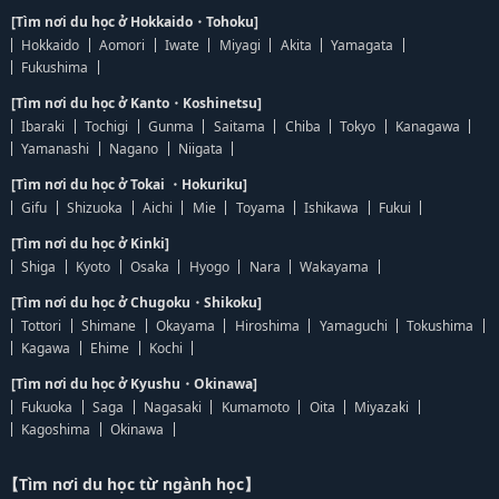
[Tìm nơi du học ở Hokkaido・Tohoku]
Hokkaido
Aomori
Iwate
Miyagi
Akita
Yamagata
Fukushima
[Tìm nơi du học ở Kanto・Koshinetsu]
Ibaraki
Tochigi
Gunma
Saitama
Chiba
Tokyo
Kanagawa
Yamanashi
Nagano
Niigata
[Tìm nơi du học ở Tokai ・Hokuriku]
Gifu
Shizuoka
Aichi
Mie
Toyama
Ishikawa
Fukui
[Tìm nơi du học ở Kinki]
Shiga
Kyoto
Osaka
Hyogo
Nara
Wakayama
[Tìm nơi du học ở Chugoku・Shikoku]
Tottori
Shimane
Okayama
Hiroshima
Yamaguchi
Tokushima
Kagawa
Ehime
Kochi
[Tìm nơi du học ở Kyushu・Okinawa]
Fukuoka
Saga
Nagasaki
Kumamoto
Oita
Miyazaki
Kagoshima
Okinawa
【Tìm nơi du học từ ngành học】