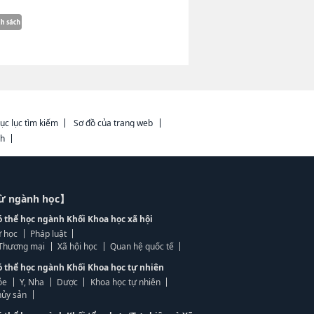
ục lục tìm kiếm
Sơ đồ của trang web
ch
từ ngành học】
ó thể học ngành Khối Khoa học xã hội
 học
Pháp luật
, Thương mại
Xã hội học
Quan hệ quốc tế
ó thể học ngành Khối Khoa học tự nhiên
ỏe
Y, Nha
Dược
Khoa học tự nhiên
ủy sản