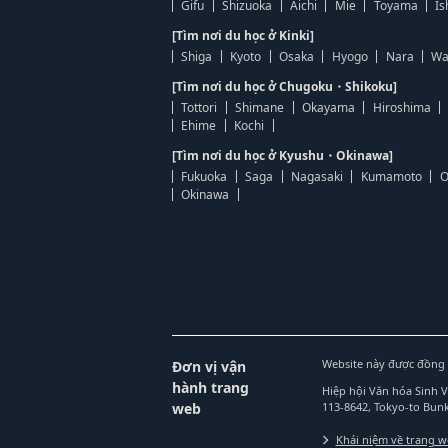
Gifu
Shizuoka
Aichi
Mie
Toyama
Is
[Tìm nơi du học ở Kinki]
Shiga
Kyoto
Osaka
Hyogo
Nara
Wa
[Tìm nơi du học ở Chugoku・Shikoku]
Tottori
Shimane
Okayama
Hiroshima
Ehime
Kochi
[Tìm nơi du học ở Kyushu・Okinawa]
Fukuoka
Saga
Nagasaki
Kumamoto
O
Okinawa
Website này được đồng 
Đơn vị vận
hành trang
Hiệp hội Văn hóa Sinh 
web
113-8642, Tokyo-to Bu
Khái niệm về trang 