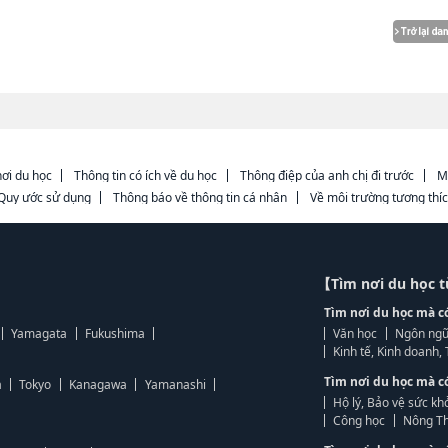
ơi du học
Thông tin có ích về du học
Thông điệp của anh chị đi trước
M
Quy ước sử dụng
Thông báo về thông tin cá nhân
Về môi trường tương thí
【Tìm nơi du học 
Tìm nơi du học mà c
Yamagata
Fukushima
Văn học
Ngôn ngữ
Kinh tế, Kinh doanh
Tìm nơi du học mà c
a
Tokyo
Kanagawa
Yamanashi
Hộ lý, Bảo vệ sức kh
Công học
Nông Th