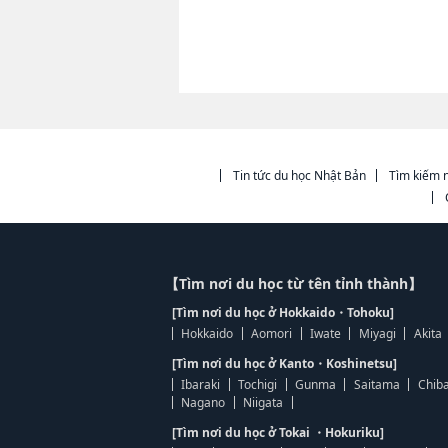
Tin tức du học Nhật Bản
Tìm kiếm n
【Tìm nơi du học từ tên tỉnh thành】
[Tìm nơi du học ở Hokkaido・Tohoku]
Hokkaido
Aomori
Iwate
Miyagi
Akita
[Tìm nơi du học ở Kanto・Koshinetsu]
Ibaraki
Tochigi
Gunma
Saitama
Chib
Nagano
Niigata
[Tìm nơi du học ở Tokai ・Hokuriku]