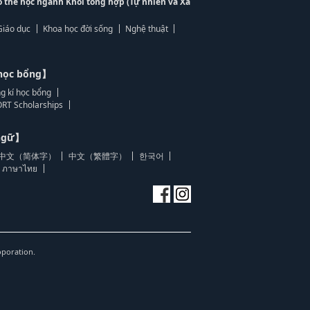
ó thể học ngành Khối tổng hợp (Tự nhiên và Xã
Giáo dục
Khoa học đời sống
Nghệ thuật
học bổng】
g kí học bổng
RT Scholarships
 ngữ】
中文（简体字）
中文（繁體字）
한국어
ภาษาไทย
oporation.