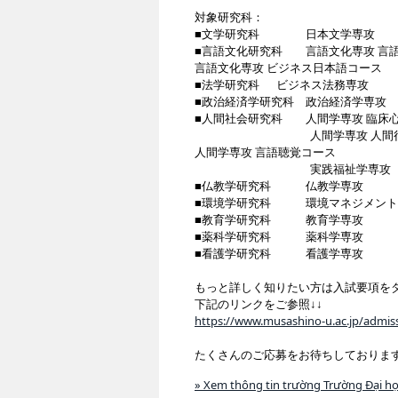
対象研究科：
■文学研究科 日本文学専攻
■言語文化研究科 言語文化専攻 言
言語文化専攻 ビジネス日本語コース
■法学研究科 ビジネス法務専攻
■政治経済学研究科 政治経済学専攻
■人間社会研究科 人間学専攻 臨床
人間学専攻 人間行動
人間学専攻 言語聴覚コース
実践福祉学専攻
■仏教学研究科 仏教学専攻
■環境学研究科 環境マネジメント
■教育学研究科 教育学専攻
■薬科学研究科 薬科学専攻
■看護学研究科 看護学専攻
もっと詳しく知りたい方は入試要項を
下記のリンクをご参照↓↓
https://www.musashino-u.ac.jp/admi
たくさんのご応募をお待ちしておりま
» Xem thông tin trường Trường Đại h