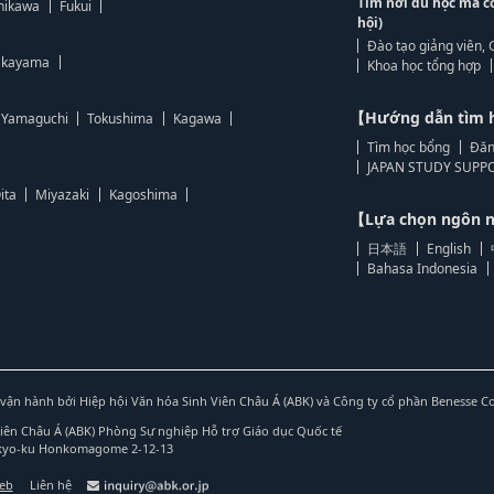
Tìm nơi du học mà c
hikawa
Fukui
hội)
Đào tạo giảng viên, 
kayama
Khoa học tổng hợp
【Hướng dẫn tìm 
Yamaguchi
Tokushima
Kagawa
Tìm học bổng
Đăn
JAPAN STUDY SUPPO
ita
Miyazaki
Kagoshima
【Lựa chọn ngôn
日本語
English
Bahasa Indonesia
vận hành bởi Hiệp hội Văn hóa Sinh Viên Châu Á (ABK) và Công ty cổ phần Benesse C
Viên Châu Á (ABK) Phòng Sự nghiệp Hỗ trợ Giáo dục Quốc tế
nkyo-ku Honkomagome 2-12-13
web
Liên hệ