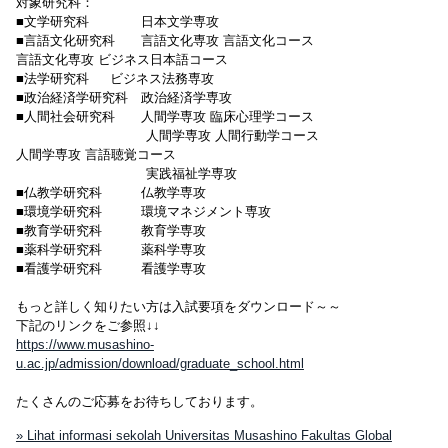
対象研究科：
■文学研究科 日本文学専攻
■言語文化研究科 言語文化専攻 言語文化コース
言語文化専攻 ビジネス日本語コース
■法学研究科 ビジネス法務専攻
■政治経済学研究科 政治経済学専攻
■人間社会研究科 人間学専攻 臨床心理学コース
人間学専攻 人間行動学コース
人間学専攻 言語聴覚コース
実践福祉学専攻
■仏教学研究科 仏教学専攻
■環境学研究科 環境マネジメント専攻
■教育学研究科 教育学専攻
■薬科学研究科 薬科学専攻
■看護学研究科 看護学専攻
もっと詳しく知りたい方は入試要項をダウンロード～～
下記のリンクをご参照↓↓
https://www.musashino-
u.ac.jp/admission/download/graduate_school.html
たくさんのご応募をお待ちしております。
» Lihat informasi sekolah Universitas Musashino Fakultas Global