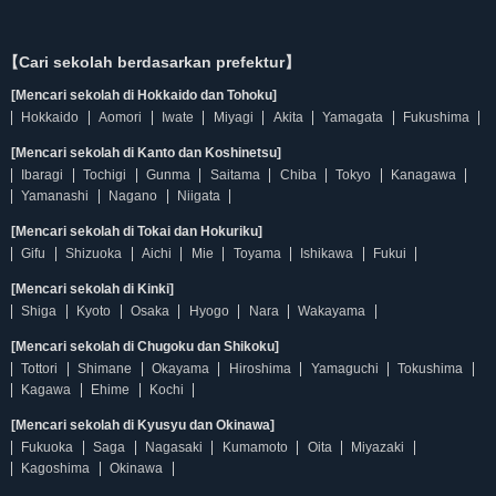
【Cari sekolah berdasarkan prefektur】
[Mencari sekolah di Hokkaido dan Tohoku]
Hokkaido
Aomori
Iwate
Miyagi
Akita
Yamagata
Fukushima
[Mencari sekolah di Kanto dan Koshinetsu]
Ibaragi
Tochigi
Gunma
Saitama
Chiba
Tokyo
Kanagawa
Yamanashi
Nagano
Niigata
[Mencari sekolah di Tokai dan Hokuriku]
Gifu
Shizuoka
Aichi
Mie
Toyama
Ishikawa
Fukui
[Mencari sekolah di Kinki]
Shiga
Kyoto
Osaka
Hyogo
Nara
Wakayama
[Mencari sekolah di Chugoku dan Shikoku]
Tottori
Shimane
Okayama
Hiroshima
Yamaguchi
Tokushima
Kagawa
Ehime
Kochi
[Mencari sekolah di Kyusyu dan Okinawa]
Fukuoka
Saga
Nagasaki
Kumamoto
Oita
Miyazaki
Kagoshima
Okinawa