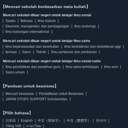
【Mencari sekolah berdasarkan mata kuliah】
Mencari sekolah diluar negeri untuk belajar Ilmu sosial
Sastra
Bahasa
Ilmu hukum
Ekonomi, manajemen, dan perdagangan
Ilmu sosiologi
Ilmu hubungan international
Mencari sekolah diluar negeri untuk belajar Ilmu sains
Ilmu keperaawatan dan kesehatan
Ilmu kedokteran dan kedokteran gigi
farmasi
Sains
Teknik
Ilmu pertanian dan perikanan
Mencari sekolah diluar negeri untuk belajar Ilmu sosial sains
Ilmu pendidikan dan pelatihan guru
Ilmu sains kehidupan
Ilmu seni
Sains umum
【Panduan untuk beasiswa】
Mencari beasiswa
Pendaftaran untuk Beasiswa
JAPAN STUDY SUPPORT Scholarships
【Pilih bahasa】
日本語
English
中文（简体字）
中文（繁體字）
한국어
Tiếng Việt
ภาษาไทย