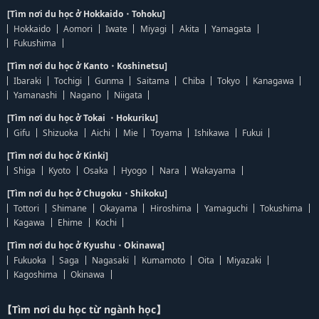
[Tìm nơi du học ở Hokkaido・Tohoku]
Hokkaido
Aomori
Iwate
Miyagi
Akita
Yamagata
Fukushima
[Tìm nơi du học ở Kanto・Koshinetsu]
Ibaraki
Tochigi
Gunma
Saitama
Chiba
Tokyo
Kanagawa
Yamanashi
Nagano
Niigata
[Tìm nơi du học ở Tokai ・Hokuriku]
Gifu
Shizuoka
Aichi
Mie
Toyama
Ishikawa
Fukui
[Tìm nơi du học ở Kinki]
Shiga
Kyoto
Osaka
Hyogo
Nara
Wakayama
[Tìm nơi du học ở Chugoku・Shikoku]
Tottori
Shimane
Okayama
Hiroshima
Yamaguchi
Tokushima
Kagawa
Ehime
Kochi
[Tìm nơi du học ở Kyushu・Okinawa]
Fukuoka
Saga
Nagasaki
Kumamoto
Oita
Miyazaki
Kagoshima
Okinawa
【Tìm nơi du học từ ngành học】