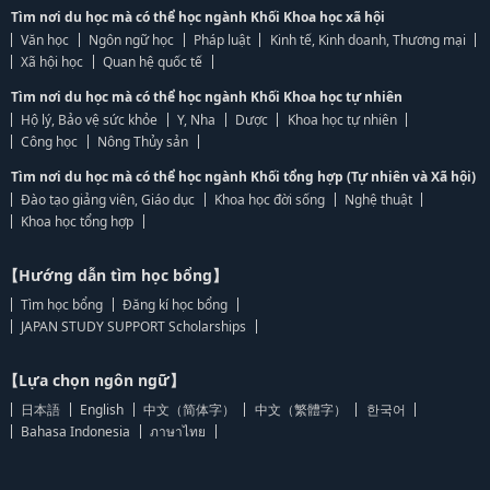
Tìm nơi du học mà có thể học ngành Khối Khoa học xã hội
Văn học
Ngôn ngữ học
Pháp luật
Kinh tế, Kinh doanh, Thương mại
Xã hội học
Quan hệ quốc tế
Tìm nơi du học mà có thể học ngành Khối Khoa học tự nhiên
Hộ lý, Bảo vệ sức khỏe
Y, Nha
Dược
Khoa học tự nhiên
Công học
Nông Thủy sản
Tìm nơi du học mà có thể học ngành Khối tổng hợp (Tự nhiên và Xã hội)
Đào tạo giảng viên, Giáo dục
Khoa học đời sống
Nghệ thuật
Khoa học tổng hợp
【Hướng dẫn tìm học bổng】
Tìm học bổng
Đăng kí học bổng
JAPAN STUDY SUPPORT Scholarships
【Lựa chọn ngôn ngữ】
日本語
English
中文（简体字）
中文（繁體字）
한국어
Bahasa Indonesia
ภาษาไทย