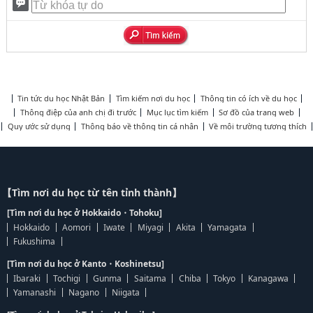
Tin tức du học Nhật Bản
Tìm kiếm nơi du học
Thông tin có ích về du học
Thông điệp của anh chị đi trước
Mục lục tìm kiếm
Sơ đồ của trang web
Quy ước sử dụng
Thông báo về thông tin cá nhân
Về môi trường tương thích
【Tìm nơi du học từ tên tỉnh thành】
[Tìm nơi du học ở Hokkaido・Tohoku]
Hokkaido
Aomori
Iwate
Miyagi
Akita
Yamagata
Fukushima
[Tìm nơi du học ở Kanto・Koshinetsu]
Ibaraki
Tochigi
Gunma
Saitama
Chiba
Tokyo
Kanagawa
Yamanashi
Nagano
Niigata