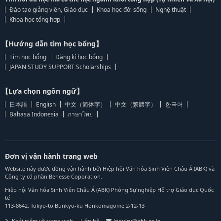
Đào tạo giảng viên, Giáo dục
Khoa học đời sống
Nghệ thuật
Khoa học tổng hợp
【Hướng dẫn tìm học bổng】
Tìm học bổng
Đăng kí học bổng
JAPAN STUDY SUPPORT Scholarships
【Lựa chọn ngôn ngữ】
日本語
English
中文（简体字）
中文（繁體字）
한국어
Bahasa Indonesia
ภาษาไทย
Đơn vị vận hành trang web
Website này được đồng vận hành bởi Hiệp hội Văn hóa Sinh Viên Châu Á (ABK) và
Công ty cổ phần Benesse Coporation.
Hiệp hội Văn hóa Sinh Viên Châu Á (ABK) Phòng Sự nghiệp Hỗ trợ Giáo dục Quốc
tế
113-8642, Tokyo-to Bunkyo-ku Honkomagome 2-12-13
Khái niệm về trang web
Liên hệ