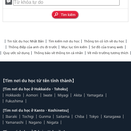
Tin tức du học Nhật Bản
Tìm kiếm nơi du học
Thông tin có ích về du học
Thông điệp của anh chị đi trước
Mục lục tìm kiếm
Sơ đồ của trang web
Quy ước sử dụng
Thông báo về thông tin cá nhân
Về môi trường tương thích
【Tìm nơi du học từ tên tỉnh thành】
[Tìm nơi du học ở Hokkaido・Tohoku]
Hokkaido
Aomori
Iwate
Miyagi
Akita
Yamagata
Fukushima
[Tìm nơi du học ở Kanto・Koshinetsu]
Ibaraki
Tochigi
Gunma
Saitama
Chiba
Tokyo
Kanagawa
Yamanashi
Nagano
Niigata