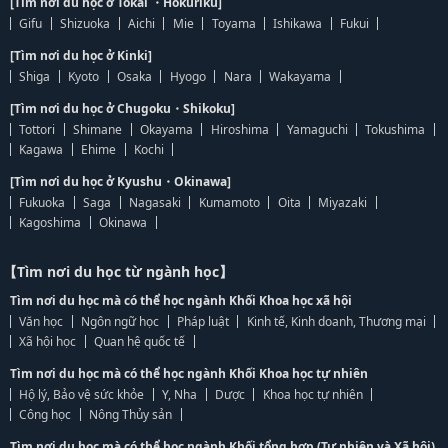
[Tìm nơi du học ở Tokai ・Hokuriku]
Gifu
Shizuoka
Aichi
Mie
Toyama
Ishikawa
Fukui
[Tìm nơi du học ở Kinki]
Shiga
Kyoto
Osaka
Hyogo
Nara
Wakayama
[Tìm nơi du học ở Chugoku・Shikoku]
Tottori
Shimane
Okayama
Hiroshima
Yamaguchi
Tokushima
Kagawa
Ehime
Kochi
[Tìm nơi du học ở Kyushu・Okinawa]
Fukuoka
Saga
Nagasaki
Kumamoto
Oita
Miyazaki
Kagoshima
Okinawa
【Tìm nơi du học từ ngành học】
Tìm nơi du học mà có thể học ngành Khối Khoa học xã hội
Văn học
Ngôn ngữ học
Pháp luật
Kinh tế, Kinh doanh, Thương mại
Xã hội học
Quan hệ quốc tế
Tìm nơi du học mà có thể học ngành Khối Khoa học tự nhiên
Hộ lý, Bảo vệ sức khỏe
Y, Nha
Dược
Khoa học tự nhiên
Công học
Nông Thủy sản
Tìm nơi du học mà có thể học ngành Khối tổng hợp (Tự nhiên và Xã hội)