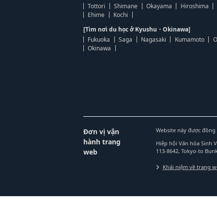
Tottori
Shimane
Okayama
Hiroshima
Ehime
Kochi
[Tìm nơi du học ở Kyushu・Okinawa]
Fukuoka
Saga
Nagasaki
Kumamoto
O
Okinawa
Website này được đồng 
Đơn vị vận
hành trang
Hiệp hội Văn hóa Sinh 
web
113-8642, Tokyo-to Bu
Khái niệm về trang 