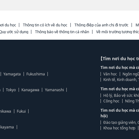
ơi du học
Thông tin có ích về du học
Thông điệp của anh chị đi trước
M
Quy ước sử dụng
Thông báo về thông tin cá nhân
Về môi trường tương thí
【Tìm nơi du học 
Tìm nơi du học mà c
Yamagata
Fukushima
Văn học
Ngôn ngữ
Kinh tế, Kinh doanh
Tìm nơi du học mà c
a
Tokyo
Kanagawa
Yamanashi
Hộ lý, Bảo vệ sức kh
Công học
Nông Th
Tìm nơi du học mà c
hikawa
Fukui
hội)
Đào tạo giảng viên, 
kayama
Khoa học tổng hợp