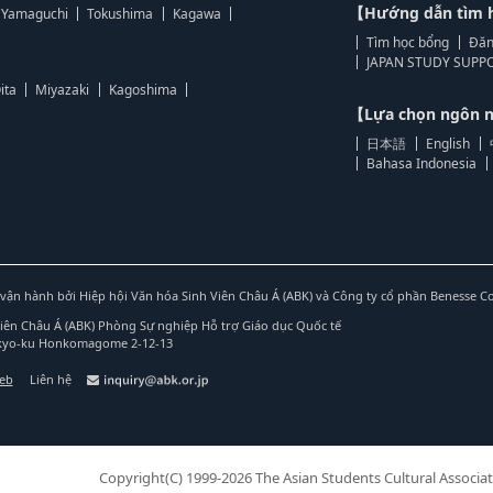
【Hướng dẫn tìm 
Yamaguchi
Tokushima
Kagawa
Tìm học bổng
Đăn
JAPAN STUDY SUPPO
ita
Miyazaki
Kagoshima
【Lựa chọn ngôn
日本語
English
Bahasa Indonesia
vận hành bởi Hiệp hội Văn hóa Sinh Viên Châu Á (ABK) và Công ty cổ phần Benesse C
Viên Châu Á (ABK) Phòng Sự nghiệp Hỗ trợ Giáo dục Quốc tế
nkyo-ku Honkomagome 2-12-13
web
Liên hệ
Copyright(C) 1999-2026 The Asian Students Cultural Associat