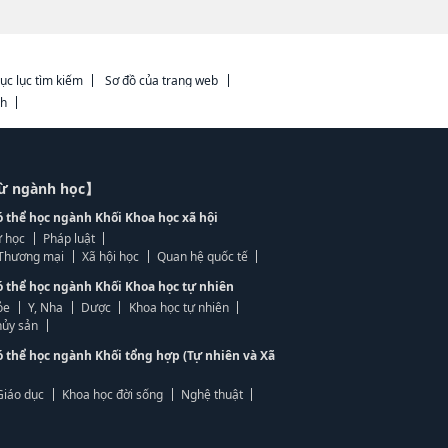
ục lục tìm kiếm
Sơ đồ của trang web
ch
từ ngành học】
ó thể học ngành Khối Khoa học xã hội
 học
Pháp luật
, Thương mại
Xã hội học
Quan hệ quốc tế
ó thể học ngành Khối Khoa học tự nhiên
ỏe
Y, Nha
Dược
Khoa học tự nhiên
ủy sản
ó thể học ngành Khối tổng hợp (Tự nhiên và Xã
Giáo dục
Khoa học đời sống
Nghệ thuật