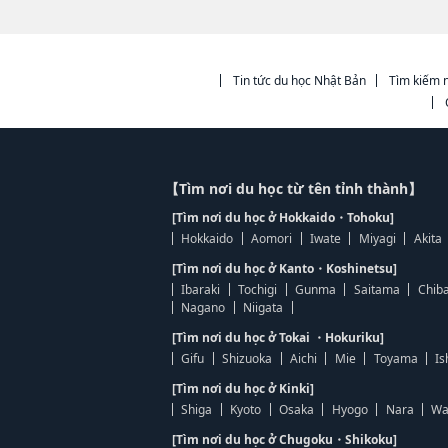
Tin tức du học Nhật Bản
Tìm kiếm n
【Tìm nơi du học từ tên tỉnh thành】
[Tìm nơi du học ở Hokkaido・Tohoku]
Hokkaido
Aomori
Iwate
Miyagi
Akita
[Tìm nơi du học ở Kanto・Koshinetsu]
Ibaraki
Tochigi
Gunma
Saitama
Chib
Nagano
Niigata
[Tìm nơi du học ở Tokai ・Hokuriku]
Gifu
Shizuoka
Aichi
Mie
Toyama
Is
[Tìm nơi du học ở Kinki]
Shiga
Kyoto
Osaka
Hyogo
Nara
Wa
[Tìm nơi du học ở Chugoku・Shikoku]