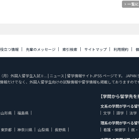
に役立つ情報
先輩のメッセージ
索引検索
サイトマップ
利用規約
）外国人留学生入試Ⅱ... | ニュース | 留学情報サイトJPSS ページです。 JAPAN
情報だけでなく、外国人留学生向けの試験情報や留学情報も掲載しておりますので
【学問から留学先を
文系の学問が学べる留
山形県
福島県
文学
語学
法学
理系の学問が学べる留
東京都
神奈川県
山梨県
長野県
看護・保健学
医・