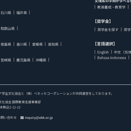
文理系の学問が学べる
教員養成・教育学
石川県
福井県
【奨学金】
和歌山県
奨学金を探す
奨学
【言語選択】
徳島県
香川県
愛媛県
高知県
English
中文（简
Bahasa Indonesia
宮崎県
鹿児島県
沖縄県
ア学生文化協会と（株）ベネッセコーポレーションが共同運営をしております。
文化協会 国際教育支援事業部
本駒込2-12-13
お問い合わせ