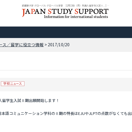
武蔵野大学 グローバル グローバル学部 11月13日（月）外国人留学生入試Ⅱ... | ニ...
ース／留学に役立つ情報
> 2017/10/20
国人留学生入試Ⅱ期出願開始します！
本語コミュニケーション学科のⅡ期の特長はEJUやJLPTの点数がなくても出