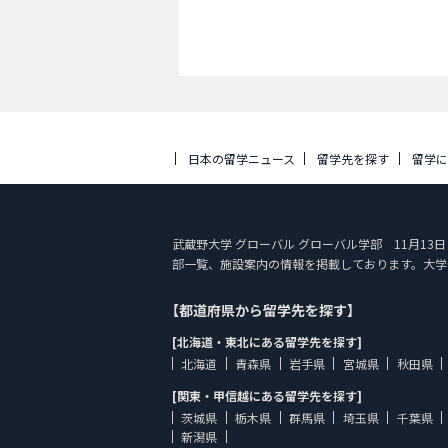
日本の留学ニュース
留学先を探す
留学
武蔵野大学 グローバル グローバル学部 11月13日（月
部一覧、施設案内の情報を掲載しております。大学
【都道府県から留学先を探す】
[北海道・東北にある留学先を探す]
北海道
青森県
岩手県
宮城県
秋田県
[関東・甲信越にある留学先を探す]
茨城県
栃木県
群馬県
埼玉県
千葉県
新潟県