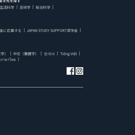
留学先を探す
生活科学
芸術学
総合科学
金に応募する
JAPAN STUDY SUPPORT奨学金
体字）
中文（繁體字）
한국어
Tiếng Việt
ภาษาไทย