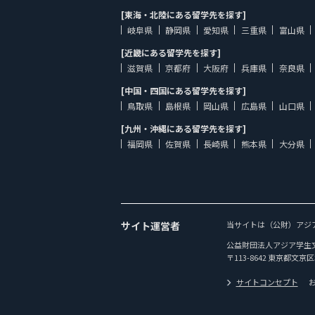
[東海・北陸にある留学先を探す]
岐阜県
静岡県
愛知県
三重県
富山県
[近畿にある留学先を探す]
滋賀県
京都府
大阪府
兵庫県
奈良県
[中国・四国にある留学先を探す]
鳥取県
島根県
岡山県
広島県
山口県
[九州・沖縄にある留学先を探す]
福岡県
佐賀県
長崎県
熊本県
大分県
サイト運営者
当サイトは（公財）アジ
公益財団法人アジア学生
〒113-8642 東京都文京区
サイトコンセプト