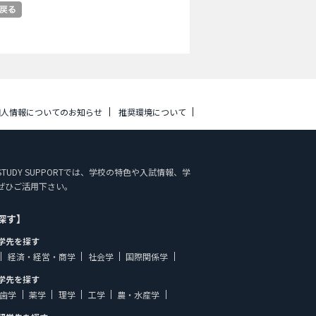
個人情報についてのお知らせ
推奨環境について
 STUDY SUPPORTでは、学校の特色や入試情報、学
ぜひご活用下さい。
探す】
学先を探す
経済・経営・商学
社会学
国際関係学
学先を探す
歯学
薬学
理学
工学
農・水産学