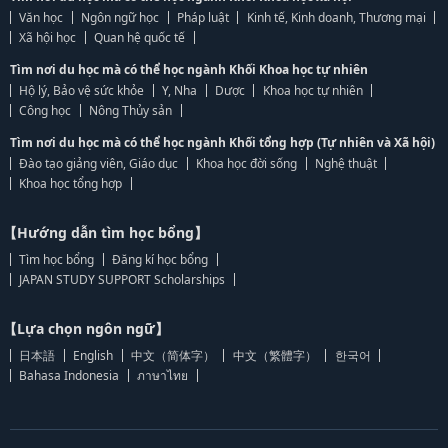
Văn học
Ngôn ngữ học
Pháp luật
Kinh tế, Kinh doanh, Thương mại
Xã hội học
Quan hệ quốc tế
Tìm nơi du học mà có thể học ngành Khối Khoa học tự nhiên
Hộ lý, Bảo vệ sức khỏe
Y, Nha
Dược
Khoa học tự nhiên
Công học
Nông Thủy sản
Tìm nơi du học mà có thể học ngành Khối tổng hợp (Tự nhiên và Xã hội)
Đào tạo giảng viên, Giáo dục
Khoa học đời sống
Nghệ thuật
Khoa học tổng hợp
【Hướng dẫn tìm học bổng】
Tìm học bổng
Đăng kí học bổng
JAPAN STUDY SUPPORT Scholarships
【Lựa chọn ngôn ngữ】
日本語
English
中文（简体字）
中文（繁體字）
한국어
Bahasa Indonesia
ภาษาไทย