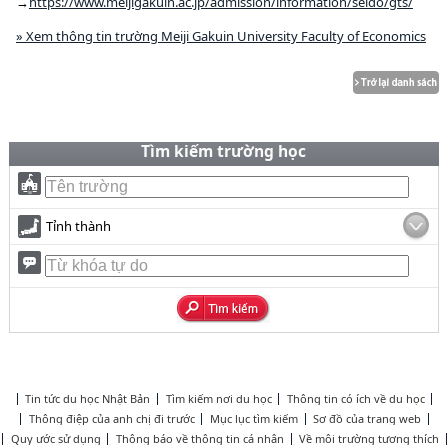
→
https://www.meijigakuin.ac.jp/admission/information/seido/gts/
» Xem thông tin trường Meiji Gakuin University Faculty of Economics
Tìm kiếm trường học
Tỉnh thành
Tin tức du học Nhật Bản
Tìm kiếm nơi du học
Thông tin có ích về du học
Thông điệp của anh chị đi trước
Mục lục tìm kiếm
Sơ đồ của trang web
Quy ước sử dụng
Thông báo về thông tin cá nhân
Về môi trường tương thích