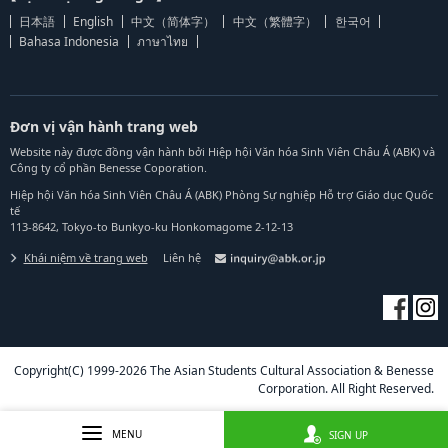
日本語
English
中文（简体字）
中文（繁體字）
한국어
Bahasa Indonesia
ภาษาไทย
Đơn vị vận hành trang web
Website này được đồng vận hành bởi Hiệp hội Văn hóa Sinh Viên Châu Á (ABK) và
Công ty cổ phần Benesse Coporation.
Hiệp hội Văn hóa Sinh Viên Châu Á (ABK) Phòng Sự nghiệp Hỗ trợ Giáo dục Quốc
tế
113-8642, Tokyo-to Bunkyo-ku Honkomagome 2-12-13
Khái niệm về trang web
Liên hệ
Copyright(C) 1999-2026 The Asian Students Cultural Association & Benesse
Corporation. All Right Reserved.
MENU
SIGN UP