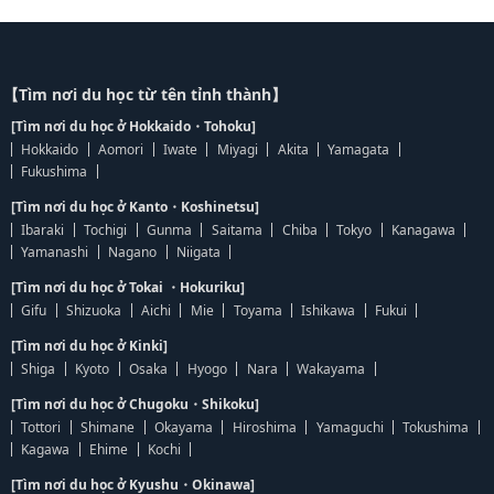
【Tìm nơi du học từ tên tỉnh thành】
[Tìm nơi du học ở Hokkaido・Tohoku]
Hokkaido
Aomori
Iwate
Miyagi
Akita
Yamagata
Fukushima
[Tìm nơi du học ở Kanto・Koshinetsu]
Ibaraki
Tochigi
Gunma
Saitama
Chiba
Tokyo
Kanagawa
Yamanashi
Nagano
Niigata
[Tìm nơi du học ở Tokai ・Hokuriku]
Gifu
Shizuoka
Aichi
Mie
Toyama
Ishikawa
Fukui
[Tìm nơi du học ở Kinki]
Shiga
Kyoto
Osaka
Hyogo
Nara
Wakayama
[Tìm nơi du học ở Chugoku・Shikoku]
Tottori
Shimane
Okayama
Hiroshima
Yamaguchi
Tokushima
Kagawa
Ehime
Kochi
[Tìm nơi du học ở Kyushu・Okinawa]