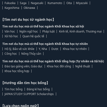
Fukuoka
Saga
Nagasaki
Kumamoto
Oita
Miyazaki
Kagoshima
Okinawa
【Tìm nơi du học từ ngành học】
Tìm nơi du học mà có thể học ngành Khối Khoa học xã hội
Văn học
Ngôn ngữ học
Pháp luật
Kinh tế, Kinh doanh, Thương mại
Xã hội học
Quan hệ quốc tế
Tìm nơi du học mà có thể học ngành Khối Khoa học tự nhiên
Hộ lý, Bảo vệ sức khỏe
Y, Nha
Dược
Khoa học tự nhiên
Công học
Nông Thủy sản
Tìm nơi du học mà có thể học ngành Khối tổng hợp (Tự nhiên và Xã hội)
Đào tạo giảng viên, Giáo dục
Khoa học đời sống
Nghệ thuật
Khoa học tổng hợp
【Hướng dẫn tìm học bổng】
Tìm học bổng
Đăng kí học bổng
JAPAN STUDY SUPPORT Scholarships
【Lựa chọn ngôn ngữ】