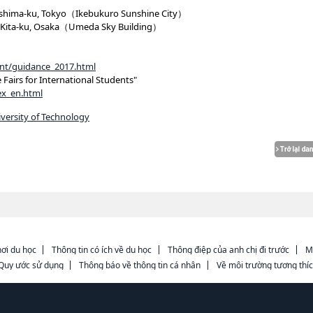
 Toshima-ku, Tokyo（Ikebukuro Sunshine City）
:00 Kita-ku, Osaka（Umeda Sky Building）
ent/guidance_2017.html
 Fairs for International Students"
ex_en.html
versity of Technology
ơi du học
Thông tin có ích về du học
Thông điệp của anh chị đi trước
M
Quy ước sử dụng
Thông báo về thông tin cá nhân
Về môi trường tương thí