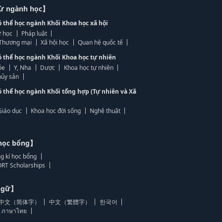
từ ngành học】
ó thể học ngành Khối Khoa học xã hội
 học
Pháp luật
, Thương mại
Xã hội học
Quan hệ quốc tế
ó thể học ngành Khối Khoa học tự nhiên
ỏe
Y, Nha
Dược
Khoa học tự nhiên
ủy sản
ó thể học ngành Khối tổng hợp (Tự nhiên và Xã
Giáo dục
Khoa học đời sống
Nghệ thuật
học bổng】
g kí học bổng
RT Scholarships
 ngữ】
中文（简体字）
中文（繁體字）
한국어
ภาษาไทย