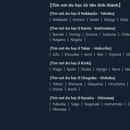
【Tìm nơi du học từ tên tỉnh thành】
[Tìm nơi du học ở Hokkaido・Tohoku]
Hokkaido
Aomori
Iwate
Miyagi
Akita
[Tìm nơi du học ở Kanto・Koshinetsu]
Ibaraki
Tochigi
Gunma
Saitama
Chib
Nagano
Niigata
[Tìm nơi du học ở Tokai ・Hokuriku]
Gifu
Shizuoka
Aichi
Mie
Toyama
Is
[Tìm nơi du học ở Kinki]
Shiga
Kyoto
Osaka
Hyogo
Nara
Wa
[Tìm nơi du học ở Chugoku・Shikoku]
Tottori
Shimane
Okayama
Hiroshima
Ehime
Kochi
[Tìm nơi du học ở Kyushu・Okinawa]
Fukuoka
Saga
Nagasaki
Kumamoto
O
Okinawa