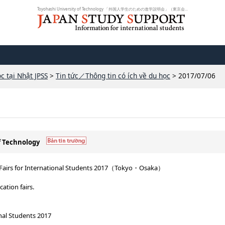
Toyohashi University of Technology 「外国人学生のための進学説明会」（東京会...
c tại Nhật JPSS
>
Tin tức／Thông tin có ích về du học
> 2017/07/06
of Technology
ce Fairs for International Students 2017（Tokyo・Osaka）
cation fairs.
nal Students 2017