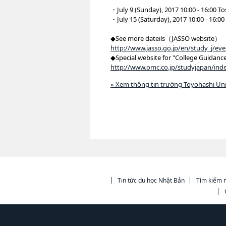
・July 9 (Sunday), 2017 10:00 - 16:00
・July 15 (Saturday), 2017 10:00 - 16
◆See more dateils（JASSO website）
http://www.jasso.go.jp/en/study_j/ev
◆Special website for "College Guidance
http://www.omc.co.jp/studyjapan/ind
» Xem thông tin trường Toyohashi Uni
Tin tức du học Nhật Bản
Tìm kiếm n