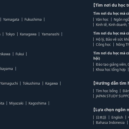
【Tìm nơi du học 
Tìm nơi du học mà c
Yamagata
Fukushima
Văn học
Ngôn ngữ
Kinh tế, Kinh doanh
Tìm nơi du học mà c
a
Tokyo
Kanagawa
Yamanashi
Hộ lý, Bảo vệ sức kh
Công học
Nông Th
Tìm nơi du học mà c
hikawa
Fukui
hội)
Đào tạo giảng viên, 
kayama
Khoa học tổng hợp
【Hướng dẫn tìm 
Yamaguchi
Tokushima
Kagawa
Tìm học bổng
Đăn
JAPAN STUDY SUPPO
ita
Miyazaki
Kagoshima
【Lựa chọn ngôn
日本語
English
Bahasa Indonesia