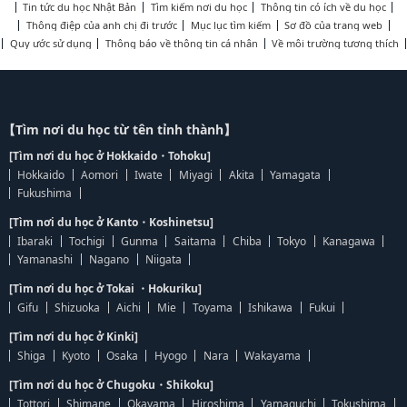
Tin tức du học Nhật Bản
Tìm kiếm nơi du học
Thông tin có ích về du học
Thông điệp của anh chị đi trước
Mục lục tìm kiếm
Sơ đồ của trang web
Quy ước sử dụng
Thông báo về thông tin cá nhân
Về môi trường tương thích
【Tìm nơi du học từ tên tỉnh thành】
[Tìm nơi du học ở Hokkaido・Tohoku]
Hokkaido
Aomori
Iwate
Miyagi
Akita
Yamagata
Fukushima
[Tìm nơi du học ở Kanto・Koshinetsu]
Ibaraki
Tochigi
Gunma
Saitama
Chiba
Tokyo
Kanagawa
Yamanashi
Nagano
Niigata
[Tìm nơi du học ở Tokai ・Hokuriku]
Gifu
Shizuoka
Aichi
Mie
Toyama
Ishikawa
Fukui
[Tìm nơi du học ở Kinki]
Shiga
Kyoto
Osaka
Hyogo
Nara
Wakayama
[Tìm nơi du học ở Chugoku・Shikoku]
Tottori
Shimane
Okayama
Hiroshima
Yamaguchi
Tokushima