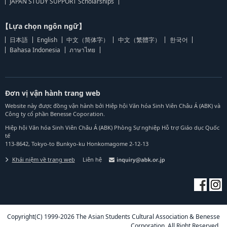
JAPAN STUDY SUPPORT Scholarships
【Lựa chọn ngôn ngữ】
日本語
English
中文（简体字）
中文（繁體字）
한국어
Bahasa Indonesia
ภาษาไทย
Đơn vị vận hành trang web
Website này được đồng vận hành bởi Hiệp hội Văn hóa Sinh Viên Châu Á (ABK) và
Công ty cổ phần Benesse Coporation.
Hiệp hội Văn hóa Sinh Viên Châu Á (ABK) Phòng Sự nghiệp Hỗ trợ Giáo dục Quốc
tế
113-8642, Tokyo-to Bunkyo-ku Honkomagome 2-12-13
Khái niệm về trang web
Liên hệ
Copyright(C) 1999-2026 The Asian Students Cultural Association & Benesse
Corporation. All Right Reserved.