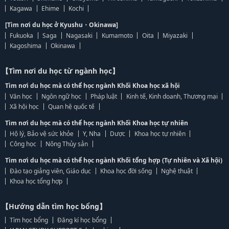
Kagawa
Ehime
Kochi
[Tìm nơi du học ở Kyushu・Okinawa]
Fukuoka
Saga
Nagasaki
Kumamoto
Oita
Miyazaki
Kagoshima
Okinawa
【Tìm nơi du học từ ngành học】
Tìm nơi du học mà có thể học ngành Khối Khoa học xã hội
Văn học
Ngôn ngữ học
Pháp luật
Kinh tế, Kinh doanh, Thương mại
Xã hội học
Quan hệ quốc tế
Tìm nơi du học mà có thể học ngành Khối Khoa học tự nhiên
Hộ lý, Bảo vệ sức khỏe
Y, Nha
Dược
Khoa học tự nhiên
Công học
Nông Thủy sản
Tìm nơi du học mà có thể học ngành Khối tổng hợp (Tự nhiên và Xã hội)
Đào tạo giảng viên, Giáo dục
Khoa học đời sống
Nghệ thuật
Khoa học tổng hợp
【Hướng dẫn tìm học bổng】
Tìm học bổng
Đăng kí học bổng