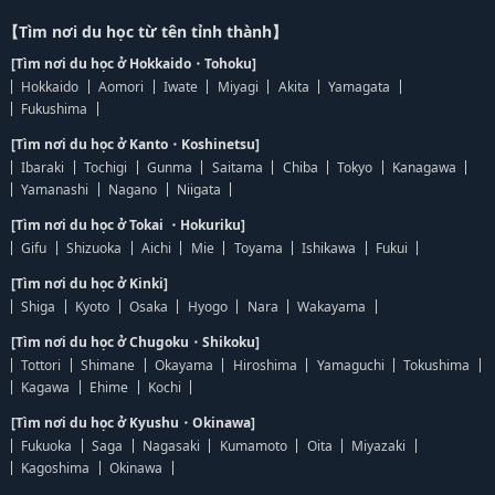
【Tìm nơi du học từ tên tỉnh thành】
[Tìm nơi du học ở Hokkaido・Tohoku]
Hokkaido
Aomori
Iwate
Miyagi
Akita
Yamagata
Fukushima
[Tìm nơi du học ở Kanto・Koshinetsu]
Ibaraki
Tochigi
Gunma
Saitama
Chiba
Tokyo
Kanagawa
Yamanashi
Nagano
Niigata
[Tìm nơi du học ở Tokai ・Hokuriku]
Gifu
Shizuoka
Aichi
Mie
Toyama
Ishikawa
Fukui
[Tìm nơi du học ở Kinki]
Shiga
Kyoto
Osaka
Hyogo
Nara
Wakayama
[Tìm nơi du học ở Chugoku・Shikoku]
Tottori
Shimane
Okayama
Hiroshima
Yamaguchi
Tokushima
Kagawa
Ehime
Kochi
[Tìm nơi du học ở Kyushu・Okinawa]
Fukuoka
Saga
Nagasaki
Kumamoto
Oita
Miyazaki
Kagoshima
Okinawa