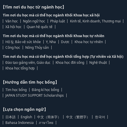
【Tìm nơi du học từ ngành học】
Tìm nơi du học mà có thể học ngành Khối Khoa học xã hội
Văn học
Ngôn ngữ học
Pháp luật
Kinh tế, Kinh doanh, Thương mại
Xã hội học
Quan hệ quốc tế
Tìm nơi du học mà có thể học ngành Khối Khoa học tự nhiên
Hộ lý, Bảo vệ sức khỏe
Y, Nha
Dược
Khoa học tự nhiên
Công học
Nông Thủy sản
Tìm nơi du học mà có thể học ngành Khối tổng hợp (Tự nhiên và Xã hội)
Đào tạo giảng viên, Giáo dục
Khoa học đời sống
Nghệ thuật
Khoa học tổng hợp
【Hướng dẫn tìm học bổng】
Tìm học bổng
Đăng kí học bổng
JAPAN STUDY SUPPORT Scholarships
【Lựa chọn ngôn ngữ】
日本語
English
中文（简体字）
中文（繁體字）
한국어
Bahasa Indonesia
ภาษาไทย