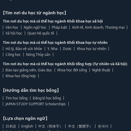
【Tìm nơi du học từ ngành học】
Tìm nơi du học mà có thể học ngành Khối Khoa học xã hội
Văn học
Ngôn ngữ học
Pháp luật
Kinh tế, Kinh doanh, Thương mại
Xã hội học
Quan hệ quốc tế
Tìm nơi du học mà có thể học ngành Khối Khoa học tự nhiên
Hộ lý, Bảo vệ sức khỏe
Y, Nha
Dược
Khoa học tự nhiên
Công học
Nông Thủy sản
Tìm nơi du học mà có thể học ngành Khối tổng hợp (Tự nhiên và Xã hội)
Đào tạo giảng viên, Giáo dục
Khoa học đời sống
Nghệ thuật
Khoa học tổng hợp
【Hướng dẫn tìm học bổng】
Tìm học bổng
Đăng kí học bổng
JAPAN STUDY SUPPORT Scholarships
【Lựa chọn ngôn ngữ】
日本語
English
中文（简体字）
中文（繁體字）
한국어