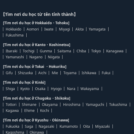
【Tìm nơi du học từ tên tỉnh thành】
[Tìm nơi du học ở Hokkaido・Tohoku]
Hokkaido
Aomori
Iwate
Miyagi
Akita
Yamagata
Fukushima
[Tìm nơi du học ở Kanto・Koshinetsu]
Ibaraki
Tochigi
Gunma
Saitama
Chiba
Tokyo
Kanagawa
Yamanashi
Nagano
Niigata
[Tìm nơi du học ở Tokai ・Hokuriku]
Gifu
Shizuoka
Aichi
Mie
Toyama
Ishikawa
Fukui
[Tìm nơi du học ở Kinki]
Shiga
Kyoto
Osaka
Hyogo
Nara
Wakayama
[Tìm nơi du học ở Chugoku・Shikoku]
Tottori
Shimane
Okayama
Hiroshima
Yamaguchi
Tokushima
Kagawa
Ehime
Kochi
[Tìm nơi du học ở Kyushu・Okinawa]
Fukuoka
Saga
Nagasaki
Kumamoto
Oita
Miyazaki
Kagoshima
Okinawa