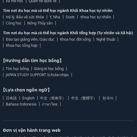
Xã hội học
Quan hệ quốc tế
Tìm nơi du học mà có thể học ngành Khối Khoa học tự nhiên
Hộ lý, Bảo vệ sức khỏe
Y, Nha
Dược
Khoa học tự nhiên
Công học
Nông Thủy sản
Tìm nơi du học mà có thể học ngành Khối tổng hợp (Tự nhiên và Xã hội)
Đào tạo giảng viên, Giáo dục
Khoa học đời sống
Nghệ thuật
Khoa học tổng hợp
【Hướng dẫn tìm học bổng】
Tìm học bổng
Đăng kí học bổng
JAPAN STUDY SUPPORT Scholarships
【Lựa chọn ngôn ngữ】
日本語
English
中文（简体字）
中文（繁體字）
한국어
Bahasa Indonesia
ภาษาไทย
Đơn vị vận hành trang web