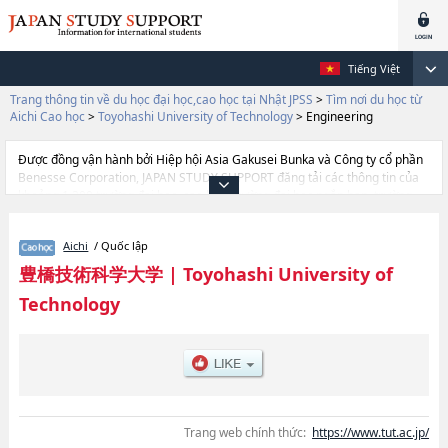
Tiếng Việt
Trang thông tin về du học đại học,cao học tại Nhật JPSS
>
Tìm nơi du học từ
Aichi Cao học
>
Toyohashi University of Technology
>
Engineering
Được đồng vận hành bởi Hiệp hội Asia Gakusei Bunka và Công ty cổ phần
Benesse Corporation, JAPAN STUDY SUPPORT đăng tải các thông tin của
khoảng 1.300 trường đại học, cao học, trường đại học ngắn hạn, trường
chuyên môn đang tiếp nhận du học sinh.
Tại đây có đăng các thông tin chi tiết về Toyohashi University of
Aichi
/ Quốc lập
Technology, và thông tin cần thiết dành cho du học sinh, như là về các
Engineering, thông tin về từng khoa nghiên cứu, thông tin liên quan đến thi
豊橋技術科学大学
|
Toyohashi University of
tuyển như số lượng tuyển sinh, số lượng trúng tuyển, cở sở trang thiết bị,
Technology
hướng dẫn địa điểm v.v...
Trang web chính thức:
https://www.tut.ac.jp/