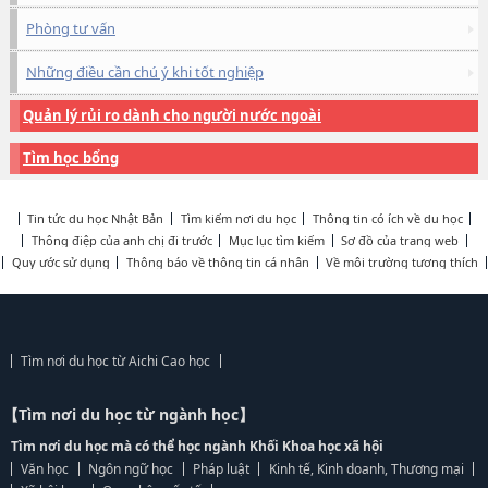
Phòng tư vấn
Những điều cần chú ý khi tốt nghiệp
Quản lý rủi ro dành cho người nước ngoài
Tìm học bổng
Tin tức du học Nhật Bản
Tìm kiếm nơi du học
Thông tin có ích về du học
Thông điệp của anh chị đi trước
Mục lục tìm kiếm
Sơ đồ của trang web
Quy ước sử dụng
Thông báo về thông tin cá nhân
Về môi trường tương thích
Tìm nơi du học từ Aichi Cao học
【Tìm nơi du học từ ngành học】
Tìm nơi du học mà có thể học ngành Khối Khoa học xã hội
Văn học
Ngôn ngữ học
Pháp luật
Kinh tế, Kinh doanh, Thương mại