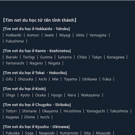
【Tìm nơi du học từ tên tỉnh thành】
[Tìm nơi du học ở Hokkaido・Tohoku]
Hokkaido
Aomori
Iwate
Miyagi
Akita
Yamagata
Fukushima
[Tìm nơi du học ở Kanto・Koshinetsu]
Ibaraki
Tochigi
Gunma
Saitama
Chiba
Tokyo
Kanagawa
Yamanashi
Nagano
Niigata
[Tìm nơi du học ở Tokai ・Hokuriku]
Gifu
Shizuoka
Aichi
Mie
Toyama
Ishikawa
Fukui
[Tìm nơi du học ở Kinki]
Shiga
Kyoto
Osaka
Hyogo
Nara
Wakayama
[Tìm nơi du học ở Chugoku・Shikoku]
Tottori
Shimane
Okayama
Hiroshima
Yamaguchi
Tokushima
Kagawa
Ehime
Kochi
[Tìm nơi du học ở Kyushu・Okinawa]
Fukuoka
Saga
Nagasaki
Kumamoto
Oita
Miyazaki